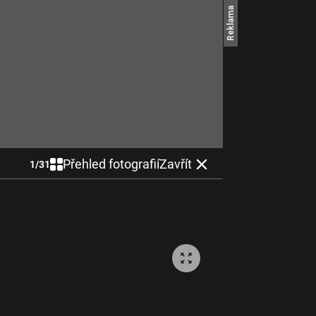
Přehled fotografií
Zavřít
1
/
31