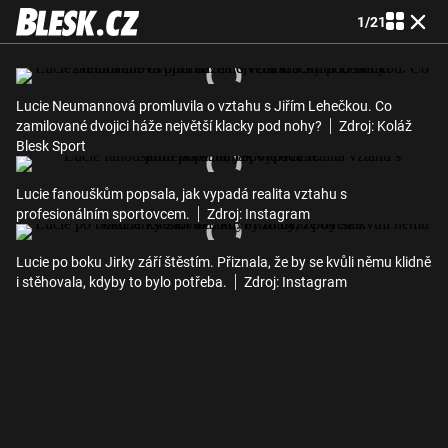
1
/
21
Lucie Neumannová promluvila o vztahu s Jiřím Lehečkou. Co
zamilované dvojici háže největší klacky pod nohy?
Zdroj: Koláž
Blesk Sport
Lucie fanouškům popsala, jak vypadá realita vztahu s
profesionálním sportovcem.
Zdroj: Instagram
Lucie po boku Jirky září štěstím. Přiznala, že by se kvůli němu klidně
i stěhovala, kdyby to bylo potřeba.
Zdroj: Instagram