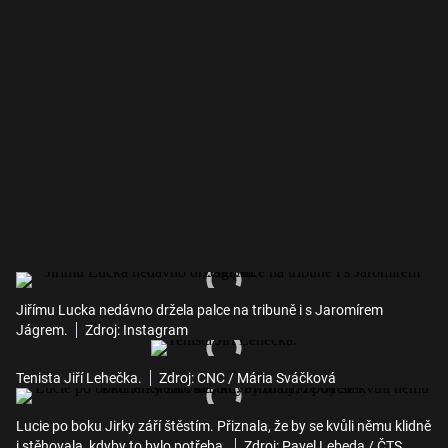
Jiřímu Lucka nedávno držela palce na tribuně i s Jaromírem
Jágrem.
Zdroj: Instagram
Tenista Jiří Lehečka.
Zdroj: CNC / Mária Sváčková
Lucie po boku Jirky září štěstím. Přiznala, že by se kvůli němu klidně
i stěhovala, kdyby to bylo potřeba.
Zdroj: Pavel Lebeda / ČTS