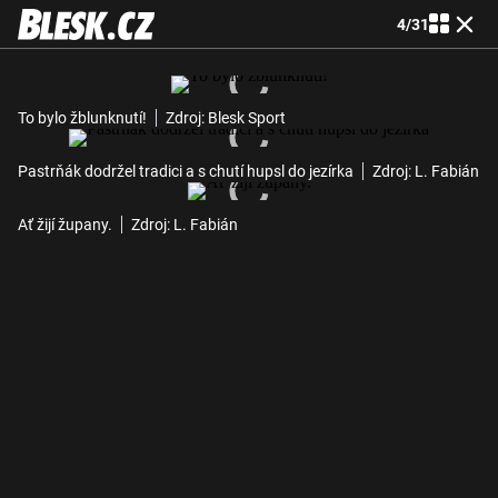
4
/
31
To bylo žblunknutí!
Zdroj: Blesk Sport
Pastrňák dodržel tradici a s chutí hupsl do jezírka
Zdroj: L. Fabián
Ať žijí župany.
Zdroj: L. Fabián