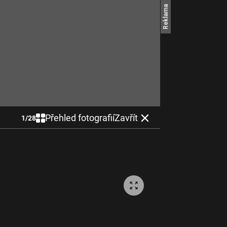
Přehled fotografií
Zavřít
1
/
28