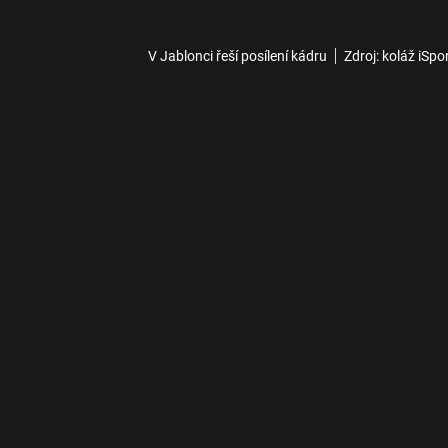
V Jablonci řeší posílení kádru
Zdroj: koláž iSpo