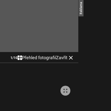
Přehled fotografií
Zavřít
1
/
10