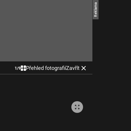
Přehled fotografií
Zavřít
1
/
9