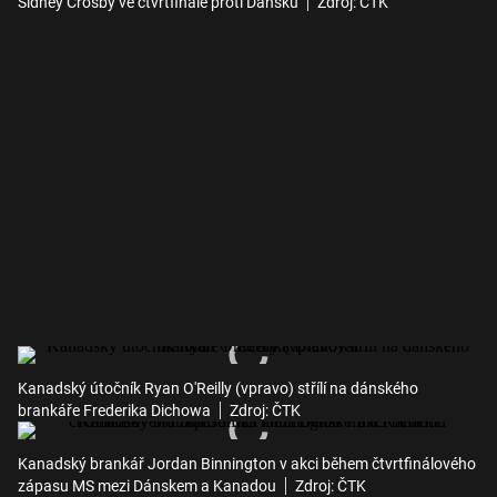
Sidney Crosby ve čtvrtfinále proti Dánsku
Zdroj: ČTK
Kanadský útočník Ryan O'Reilly (vpravo) střílí na dánského
brankáře Frederika Dichowa
Zdroj: ČTK
Kanadský brankář Jordan Binnington v akci během čtvrtfinálového
zápasu MS mezi Dánskem a Kanadou
Zdroj: ČTK