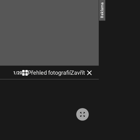
Přehled fotografií
Zavřít
1
/
20