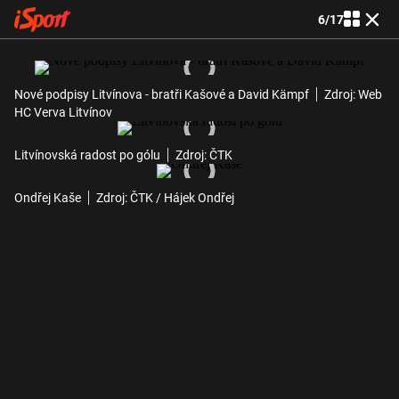
6
/
17
Nové podpisy Litvínova - bratři Kašové a David Kämpf
Zdroj: Web
HC Verva Litvínov
Litvínovská radost po gólu
Zdroj: ČTK
Ondřej Kaše
Zdroj: ČTK / Hájek Ondřej