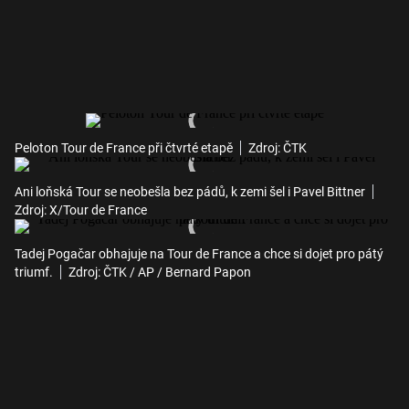
Peloton Tour de France při čtvrté etapě
Zdroj: ČTK
Ani loňská Tour se neobešla bez pádů, k zemi šel i Pavel Bittner
Zdroj: X/Tour de France
Tadej Pogačar obhajuje na Tour de France a chce si dojet pro pátý
triumf.
Zdroj: ČTK / AP / Bernard Papon