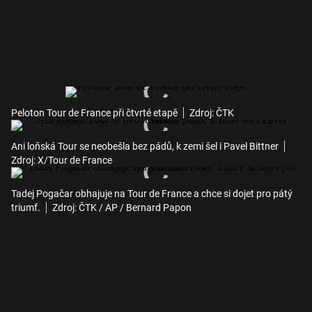
Peloton Tour de France při čtvrté etapě
Zdroj: ČTK
Ani loňská Tour se neobešla bez pádů, k zemi šel i Pavel Bittner
Zdroj: X/Tour de France
Tadej Pogačar obhajuje na Tour de France a chce si dojet pro pátý
triumf.
Zdroj: ČTK / AP / Bernard Papon