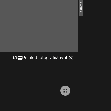
Přehled fotografií
Zavřít
1
/
6