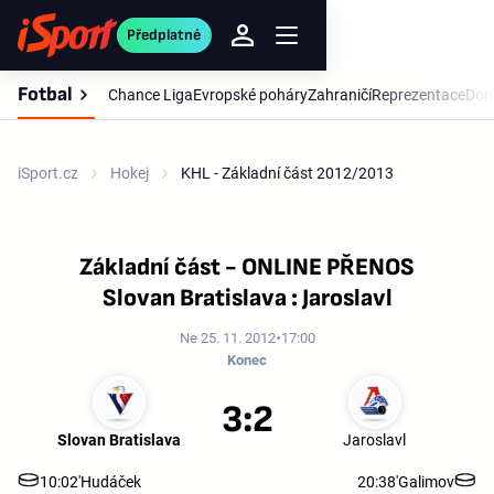
Předplatné
Fotbal
Chance Liga
Evropské poháry
Zahraničí
Reprezentace
Dom
iSport.cz
Hokej
KHL - Základní část 2012/2013
Základní část - ONLINE PŘENOS
Slovan Bratislava : Jaroslavl
Ne 25. 11. 2012
17:00
Konec
3:2
Slovan Bratislava
Jaroslavl
10:02'
Hudáček
20:38'
Galimov