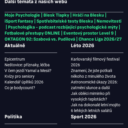
Další témata z našich webů
Moje Psychologie
|
Blesk Tlapky
|
Hráči na Blesku
|
iSport Fantasy
|
Spotřebitelské testy Blesku
|
Nemovitosti
|
Psychologika - podcast rozbíjející psychologické mýty
|
Fotbalové přestupy ONLINE
|
Eventový prostor Level 9
|
OKTAGON 92: Szabová vs. Pudilová
|
Chance Liga 2026/27
Aktuálně
Léto 2026
Epicentrum
Karlovarský filmový festival
Neštovice: příznaky, léčba
2026
V čem jezdí Yamal a Mesii?
Znamení, že jste potkali
Kvízy pro seniory
někoho z minulého života
Kalendář úplňků 2026
Astronomické úkazy 2026:
Co je bodycount?
zatmění slunce a další
Jak obléci miminko při
vysokých teplotách?
Jak na dokonalé letní mojito
6 lehkých letních salátů
Politika
Sport 2026