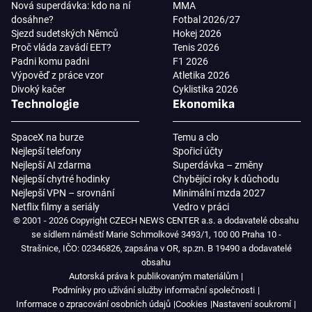
Nová superdávka: kdo na ní
MMA
dosáhne?
Fotbal 2026/27
Sjezd sudetských Němců
Hokej 2026
Proč vláda zavádí EET?
Tenis 2026
Padni komu padni
F1 2026
Výpověď z práce vzor
Atletika 2026
Divoký kačer
Cyklistika 2026
Technologie
Ekonomika
SpaceX na burze
Temu a clo
Nejlepší telefony
Spořicí účty
Nejlepší AI zdarma
Superdávka – změny
Nejlepší chytré hodinky
Chybějící roky k důchodu
Nejlepší VPN – srovnání
Minimální mzda 2027
Netflix filmy a seriály
Vedro v práci
© 2001 - 2026 Copyright CZECH NEWS CENTER a.s. a dodavatelé obsahu
se sídlem náměstí Marie Schmolkové 3493/1, 100 00 Praha 10 -
Strašnice, IČO: 02346826, zapsána v OR, sp.zn. B 19490 a dodavatelé
obsahu
Autorská práva k publikovaným materiálům
Podmínky pro užívání služby informační společnosti
Informace o zpracování osobních údajů
Cookies
Nastavení soukromí