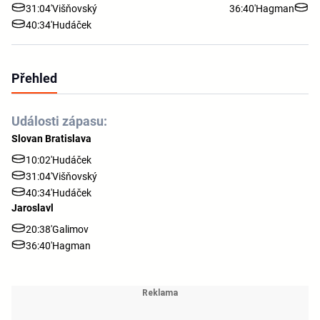
31:04'
Višňovský
36:40'
Hagman
40:34'
Hudáček
Přehled
Události zápasu:
Slovan Bratislava
10:02'
Hudáček
31:04'
Višňovský
40:34'
Hudáček
Jaroslavl
20:38'
Galimov
36:40'
Hagman