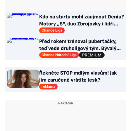
Kdo na startu mohl zaujmout Deniu?
Motory „S“, duo Zbrojovky i lídři
pohárových zástupců
Chance Liga
Před rokem trénoval puberťačky,
teď vede druholigový tým. Bývalý
reportér zažívá raketový vzestup
Chance Národní Liga
Řekněte STOP mdlým vlasům! Jak
jim zaručeně vrátíte lesk?
reklama