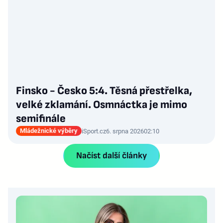
Finsko - Česko 5:4. Těsná přestřelka,
velké zklamání. Osmnáctka je mimo
semifinále
Mládežnické výběry
iSport.cz
6. srpna 2026
02:10
Načíst další články