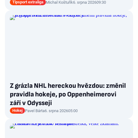
Tipsport extraliga
Michal Koštuřík
6. srpna 2026
09:30
Z grázla NHL hereckou hvězdou: změnil
pravidla hokeje, po Oppenheimerovi
září v Odysseji
Hokej
Pavel Bárta
6. srpna 2026
05:00