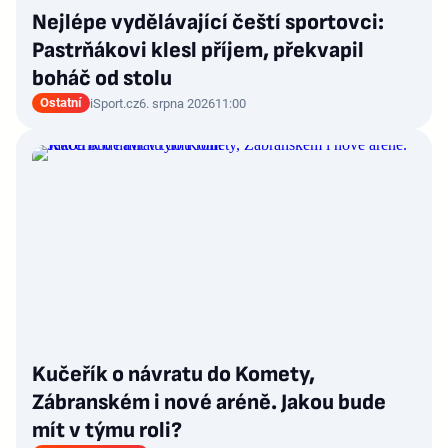
Nejlépe vydělávající čeští sportovci:
Pastrňákovi klesl příjem, překvapil
boháč od stolu
Ostatní
iSport.cz
6. srpna 2026
11:00
Kučeřík o návratu do Komety,
Zábranském i nové aréně. Jakou bude
mít v týmu roli?