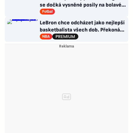
se dočká vysněné posily na bolavé
místo, přichází Švéd
Fotbal
LeBron chce odcházet jako nejlepší
basketbalista všech dob. Překoná
Jordana?
NBA