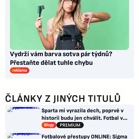
Vydrží vám barva sotva pár týdnů?
Přestaňte dělat tuhle chybu
reklama
ČLÁNKY Z JINÝCH TITULŮ
Sparta mi vyrazila dech, poprvé v
historii budu jen chválit. Fotbal v
moderním balení
Blogy
Fotbalové přestupy ONLINE: Sigma