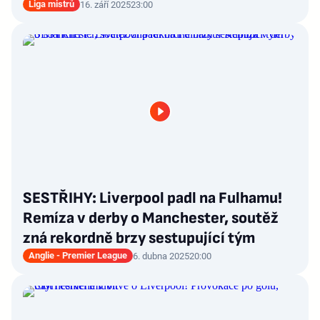
Liga mistrů
16. září 2025
23:00
SESTŘIHY: Liverpool padl na Fulhamu!
Remíza v derby o Manchester, soutěž
zná rekordně brzy sestupující tým
Anglie - Premier League
6. dubna 2025
20:00