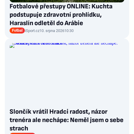
Fotbalové přestupy ONLINE: Kuchta
podstupuje zdravotní prohlídku,
Haraslín odletěl do Arábie
Fotbal
iSport.cz
10. srpna 2026
10:30
Slončík vrátil Hradci radost, názor
trenéra ale nechápe: Neměl jsem o sebe
strach