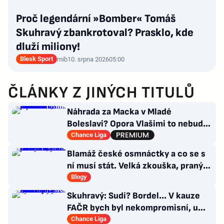
Proč legendární »Bomber« Tomáš
Skuhravý zbankrotoval? Prasklo, kde
dluží miliony!
Blesk Sport
mib
10. srpna 2026
05:00
ČLÁNKY Z JINÝCH TITULŮ
Náhrada za Macka v Mladé
Boleslavi? Opora Vlašimi to nebude,
přichází záložník Baníku
Chance Liga
Blamáž české osmnáctky a co se s
ní musí stát. Velká zkouška, pranýř
není na místě
Blogy
Skuhravý: Sudí? Bordel... V kauze
FAČR bych byl nekompromisní, u
Davida Látala taky!
Chance Liga