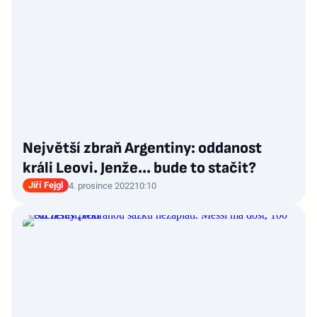
Největší zbraň Argentiny: oddanost
králi Leovi. Jenže... bude to stačit?
Jiří Fejgl
4. prosince 2022
10:10