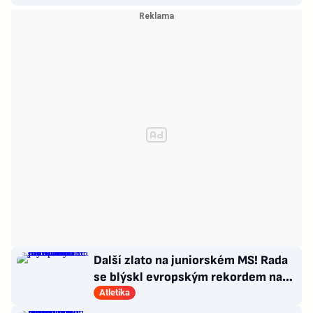
Další zlato na juniorském MS! Rada
se blýskl evropským rekordem na
400 metrů překážek
Atletika