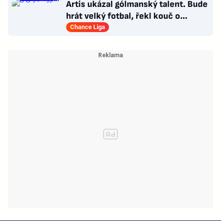
Artis ukázal gólmanský talent. Bude
hrát velký fotbal, řekl kouč o
Kašíkovi. Body ale má Sigma
Chance Liga