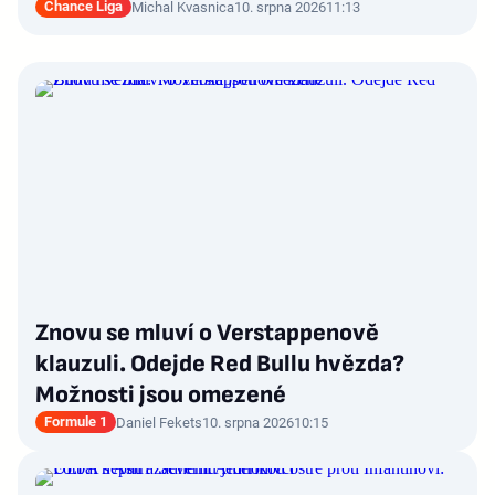
Chance Liga
Michal Kvasnica
10. srpna 2026
11:13
Znovu se mluví o Verstappenově
klauzuli. Odejde Red Bullu hvězda?
Možnosti jsou omezené
Formule 1
Daniel Fekets
10. srpna 2026
10:15