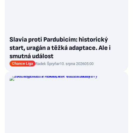
Slavia proti Pardubicím: historický
start, uragán a těžká adaptace. Ale i
smutná událost
Chance Liga
Radek Špryňar
10. srpna 2026
05:00