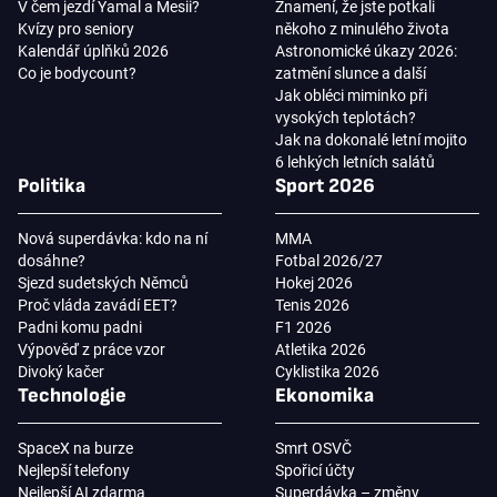
V čem jezdí Yamal a Mesii?
Znamení, že jste potkali
Kvízy pro seniory
někoho z minulého života
Kalendář úplňků 2026
Astronomické úkazy 2026:
Co je bodycount?
zatmění slunce a další
Jak obléci miminko při
vysokých teplotách?
Jak na dokonalé letní mojito
6 lehkých letních salátů
Politika
Sport 2026
Nová superdávka: kdo na ní
MMA
dosáhne?
Fotbal 2026/27
Sjezd sudetských Němců
Hokej 2026
Proč vláda zavádí EET?
Tenis 2026
Padni komu padni
F1 2026
Výpověď z práce vzor
Atletika 2026
Divoký kačer
Cyklistika 2026
Technologie
Ekonomika
SpaceX na burze
Smrt OSVČ
Nejlepší telefony
Spořicí účty
Nejlepší AI zdarma
Superdávka – změny