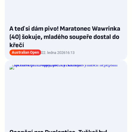
A teď si dám pivo! Maratonec Wawrinka
(40) šokuje, mladého soupeře dostal do
křečí
Australian Open
22. ledna 2026
16:13