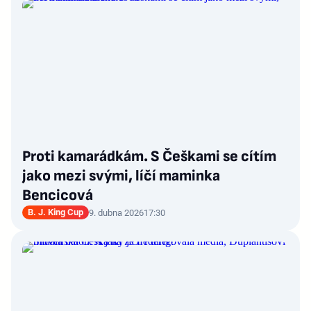
Proti kamarádkám. S Češkami se cítím
jako mezi svými, líčí maminka
Bencicová
B. J. King Cup
9. dubna 2026
17:30