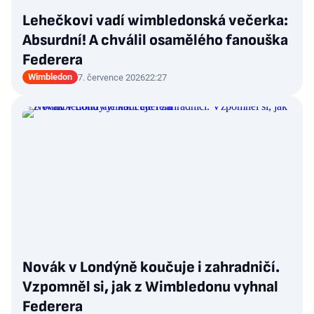
Lehečkovi vadí wimbledonská večerka:
Absurdní! A chválil osamělého fanouška
Federera
Wimbledon
7. července 2026
22:27
Novák v Londýně koučuje i zahradničí.
Vzpomněl si, jak z Wimbledonu vyhnal
Federera