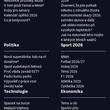
Neštovice: příznaky, léčba
2026
V čem jezdí Yamal a Mesii?
Znamení, že jste potkali
Kvízy pro seniory
někoho z minulého života
Kalendář úplňků 2026
Astronomické úkazy 2026:
Co je bodycount?
zatmění slunce a další
Jak obléci miminko při
vysokých teplotách?
Jak na dokonalé letní mojito
6 lehkých letních salátů
Politika
Sport 2026
Nová superdávka: kdo na ní
MMA
dosáhne?
Fotbal 2026/27
Sjezd sudetských Němců
Hokej 2026
Proč vláda zavádí EET?
Tenis 2026
Padni komu padni
F1 2026
Výpověď z práce vzor
Atletika 2026
Divoký kačer
Cyklistika 2026
Technologie
Ekonomika
SpaceX na burze
Temu a clo
Nejlepší telefony
Spořicí účty