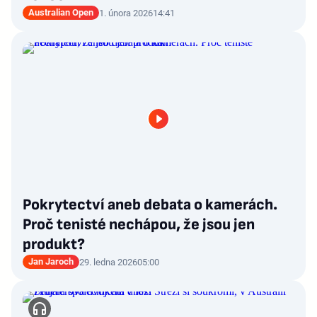
Australian Open
1. února 2026
14:41
Pokrytectví aneb debata o kamerách.
Proč tenisté nechápou, že jsou jen
produkt?
Jan Jaroch
29. ledna 2026
05:00