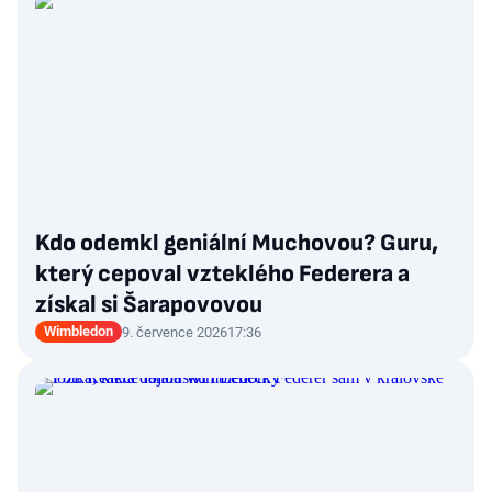
Kdo odemkl geniální Muchovou? Guru,
který cepoval vzteklého Federera a
získal si Šarapovovou
Wimbledon
9. července 2026
17:36