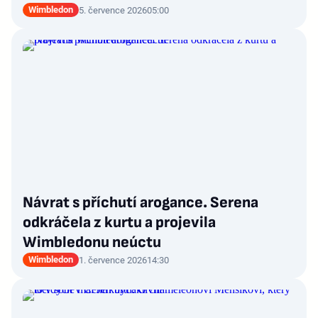
Wimbledon
5. července 2026
05:00
Návrat s příchutí arogance. Serena
odkráčela z kurtu a projevila
Wimbledonu neúctu
Wimbledon
1. července 2026
14:30