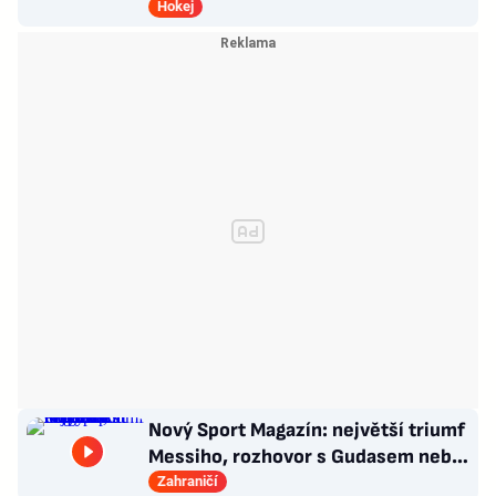
Oppenheimerovi září v Odysseji
Hokej
Nový Sport Magazín: největší triumf
Messiho, rozhovor s Gudasem nebo
plakát Pogačara
Zahraničí