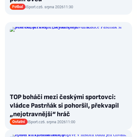
Fotbal
iSport.cz
6. srpna 2026
11:30
TOP boháči mezi českými sportovci:
vládce Pastrňák si pohoršil, překvapil
„nejotravnější“ hráč
Ostatní
iSport.cz
6. srpna 2026
11:00