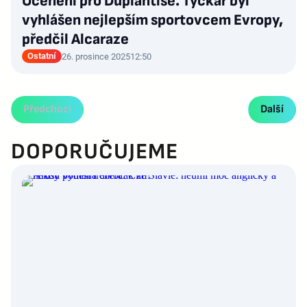
Ocenění pro Duplantise. Tyčkař byl
vyhlášen nejlepším sportovcem Evropy,
předčil Alcaraze
Ostatní
26. prosince 2025
12:50
Předchozí
Další
DOPORUČUJEME