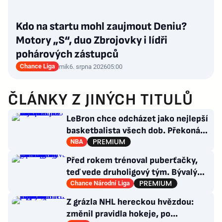
Kdo na startu mohl zaujmout Deniu?
Motory „S“, duo Zbrojovky i lídři
pohárových zástupců
Chance Liga
mik
6. srpna 2026
05:00
ČLÁNKY Z JINÝCH TITULŮ
LeBron chce odcházet jako nejlepší
basketbalista všech dob. Překoná
Jordana?
NBA
Před rokem trénoval puberťačky,
teď vede druholigový tým. Bývalý
reportér zažívá raketový vzestup
Chance Národní Liga
Z grázla NHL hereckou hvězdou:
změnil pravidla hokeje, po