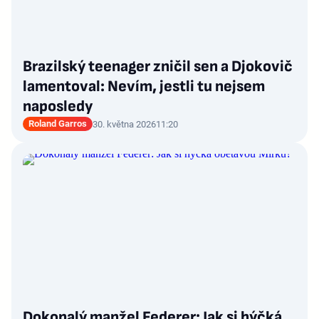
Brazilský teenager zničil sen a Djokovič
lamentoval: Nevím, jestli tu nejsem
naposledy
Roland Garros
30. května 2026
11:20
Dokonalý manžel Federer: Jak si hýčká