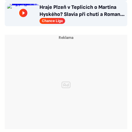
Hraje Plzeň v Teplicích o Martina
Hyského? Slavia při chuti a Roman
Macek proti svým…
Chance Liga