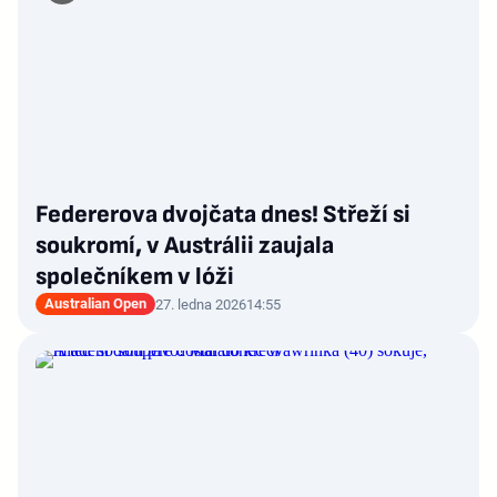
Federerova dvojčata dnes! Střeží si
soukromí, v Austrálii zaujala
společníkem v lóži
Australian Open
27. ledna 2026
14:55