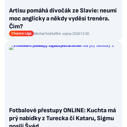
Artisu pomáhá divočák ze Slavie: neumí
moc anglicky a někdy vyděsí trenéra.
Čím?
Chance Liga
Michal Koštuřík
6. srpna 2026
13:30
Fotbalové přestupy ONLINE: Kuchta má
prý nabídky z Turecka či Kataru, Sigmu
posílí Švéd