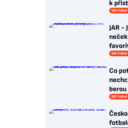
k přís
MS fotbal
JAR - 
nečeka
favori
MS fotbal
Co pot
nechce
berou
MS fotbal
Česko
fotbal