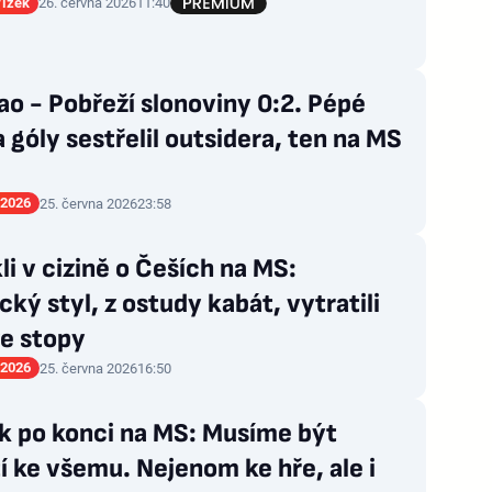
Vízek
26. června 2026
11:40
o - Pobřeží slonoviny 0:2. Pépé
góly sestřelil outsidera, ten na MS
 2026
25. června 2026
23:58
li v cizině o Češích na MS:
cký styl, z ostudy kabát, vytratili
ze stopy
 2026
25. června 2026
16:50
k po konci na MS: Musíme být
tí ke všemu. Nejenom ke hře, ale i