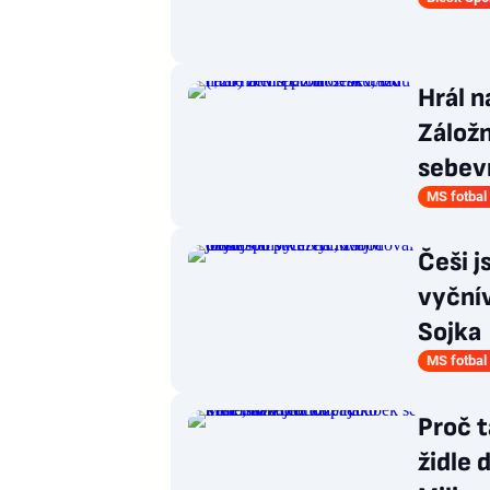
Hrál n
Záložn
sebev
MS fotbal
Češi j
vyčnív
Sojka
MS fotbal
Proč 
židle 