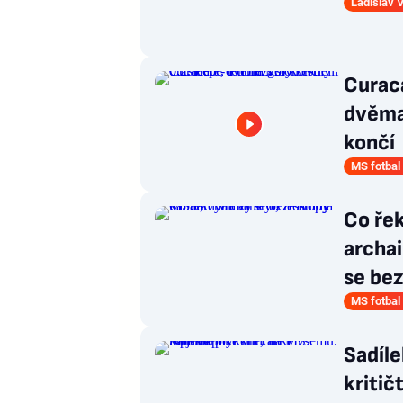
Ladislav 
Curaca
dvěma 
končí
MS fotbal
Co řek
archai
se be
MS fotbal
Sadíle
kritič