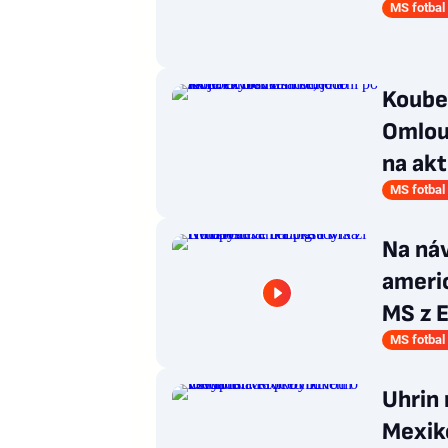
MS fotbal
Koube
Omlou
na akt
MS fotbal
Na náv
americ
MS z 
MS fotbal
Uhrin 
Mexiko