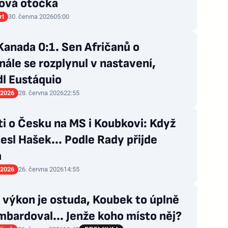
nová otočka
rt
30. června 2026
05:00
Kanada 0:1. Sen Afričanů o
nále se rozplynul v nastavení,
l Eustáquio
 2026
28. června 2026
22:55
i o Česku na MS i Koubkovi: Když
esl Hašek... Podle Rady přijde
a
 2026
26. června 2026
14:55
výkon je ostuda, Koubek to úplně
bardoval... Jenže koho místo něj?