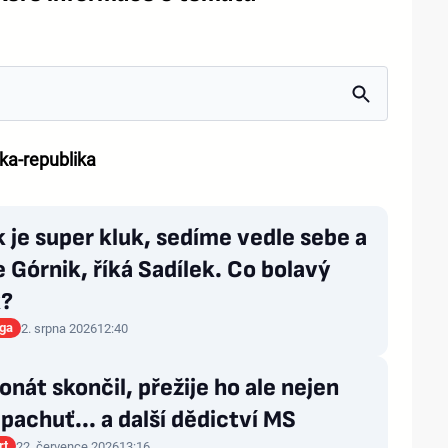
cka-republika
je super kluk, sedíme vedle sebe a
 Górnik, říká Sadílek. Co bolavý
k?
iga
2. srpna 2026
12:40
nát skončil, přežije ho ale nejen
pachuť... a další dědictví MS
rt
22. července 2026
13:16