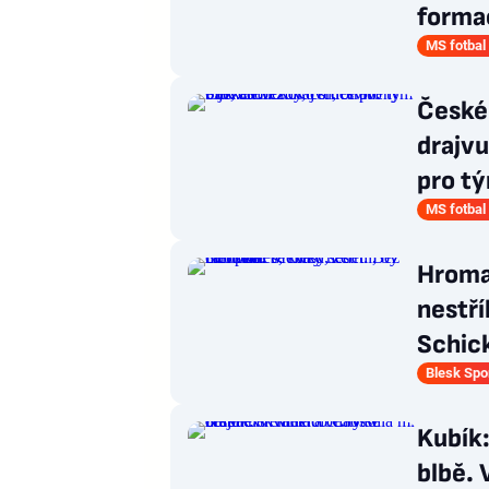
forma
MS fotbal
České 
drajvu
pro tý
MS fotbal
Hromad
nestří
Schic
Blesk Spo
Kubík:
blbě. 