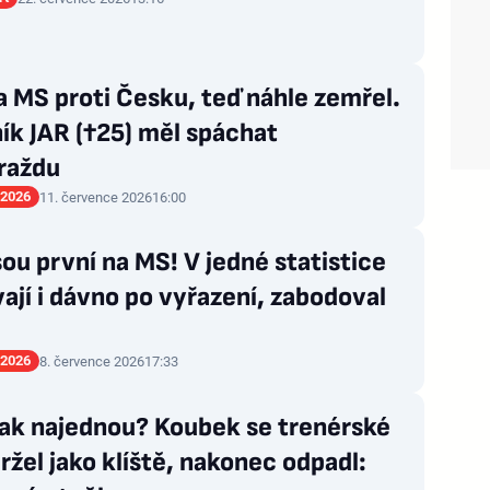
a MS proti Česku, teď náhle zemřel.
ík JAR (†25) měl spáchat
raždu
 2026
11. července 2026
16:00
sou první na MS! V jedné statistice
ají i dávno po vyřazení, zabodoval
 2026
8. července 2026
17:33
tak najednou? Koubek se trenérské
držel jako klíště, nakonec odpadl: