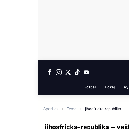
Fotbal
Hokej
Vý
iSport.cz
Téma
jihoafricka-republika
jihoafricka-republika – ve