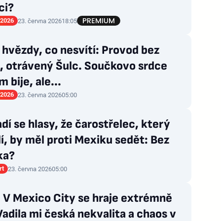
ci?
 2026
23. června 2026
18:05
hvězdy, co nesvítí: Provod bez
, otrávený Šulc. Součkovo srdce
m bije, ale...
 2026
23. června 2026
05:00
í se hlasy, že čarostřelec, který
lí, by měl proti Mexiku sedět: Bez
ka?
rt
23. června 2026
05:00
 V Mexico City se hraje extrémně
Vadila mi česká nekvalita a chaos v