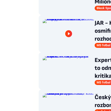
Milio
Blesk Spo
JAR - 
osmifi
rozhod
MS fotbal
Expert
to odn
kritik
MS fotbal
Český 
rozbom