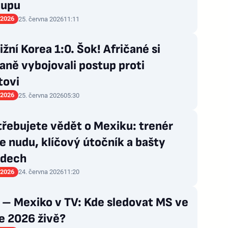
tupu
 2026
25. června 2026
11:11
Jižní Korea 1:0. Šok! Afričané si
ně vybojovali postup proti
tovi
 2026
25. června 2026
05:30
řebujete vědět o Mexiku: trenér
 nudu, klíčový útočník a bašty
 dech
 2026
24. června 2026
11:20
 – Mexiko v TV: Kde sledovat MS ve
e 2026 živě?