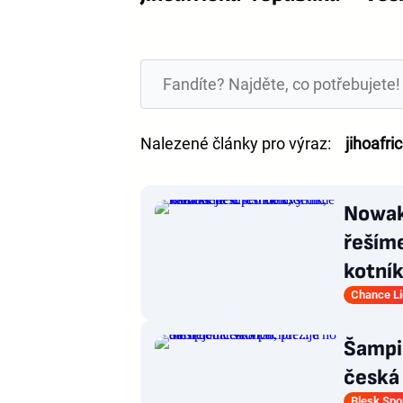
Nalezené články pro výraz:
jihoafri
Nowak 
řešíme
kotní
Chance L
Šampio
česká 
Blesk Spo