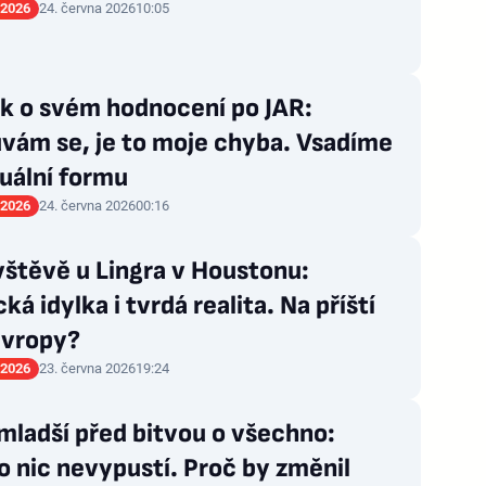
 2026
24. června 2026
10:05
k o svém hodnocení po JAR:
vám se, je to moje chyba. Vsadíme
uální formu
 2026
24. června 2026
00:16
štěvě u Lingra v Houstonu:
ká idylka i tvrdá realita. Na příští
Evropy?
 2026
23. června 2026
19:24
mladší před bitvou o všechno:
 nic nevypustí. Proč by změnil