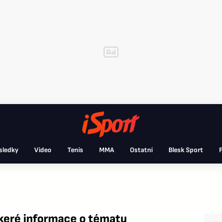
sledky
Video
Tenis
MMA
Ostatní
Blesk Sport
F
škeré informace o tématu