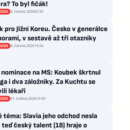
a? To byl fičák!
 2026
5. června 2026
05:30
 pro Jižní Koreu. Česko v generálce
porami, v sestavě až tři otazníky
 2026
4. června 2026
14:34
 nominace na MS: Koubek škrtnul
a i dva záložníky. Za Kuchtu se
ili lékaři
 2026
31. května 2026
19:39
é téma: Slavia jeho odchod nesla
 teď český talent (18) hraje o