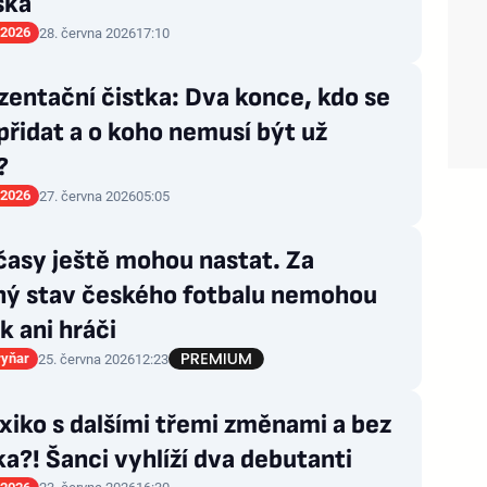
ška
 2026
28. června 2026
17:10
entační čistka: Dva konce, kdo se
řidat a o koho nemusí být už
?
 2026
27. června 2026
05:05
časy ještě mohou nastat. Za
ný stav českého fotbalu nemohou
 ani hráči
ryňar
25. června 2026
12:23
iko s dalšími třemi změnami a bez
a?! Šanci vyhlíží dva debutanti