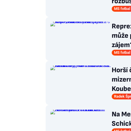
rozbu
MS fotbal
Reprez
může p
zájem
MS fotbal
Horší 
mizer
Koubek
Radek Šp
Na Mex
Schick