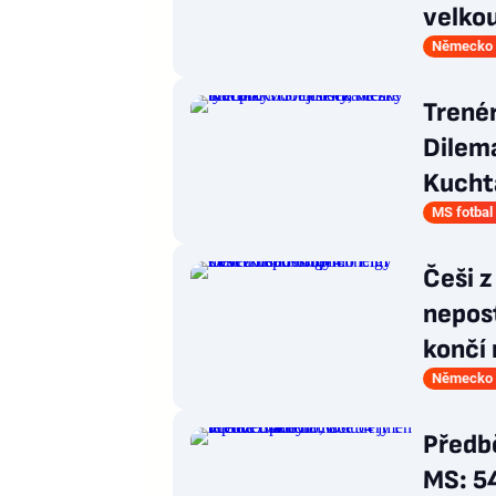
velkou
Německo 
Trené
Dilema
Kucht
MS fotbal
Češi z
nepost
končí
Německo 
Předb
MS: 5