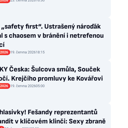
 2026
23. června 2026
16:30
„safety first“. Ustrašený nároďák
l s chaosem v bránění i netrefenou
cí
 2026
19. června 2026
18:15
Y Česka: Šulcova smůla, Souček
 očí. Krejčího promluvy ke Kovářovi
 2026
19. června 2026
05:00
 hlasivky! Fešandy reprezentantů
andit v klíčovém klinči: Sexy zbraně