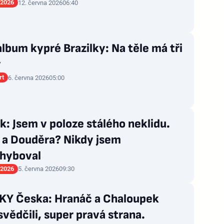
 2026
12. června 2026
06:40
lbum kypré Brazilky: Na těle má tři
y
rt
6. června 2026
05:00
: Jsem v poloze stálého neklidu.
 a Douděra? Nikdy jsem
hyboval
 2026
5. června 2026
09:30
Y Česka: Hranáč a Chaloupek
vědčili, super pravá strana.