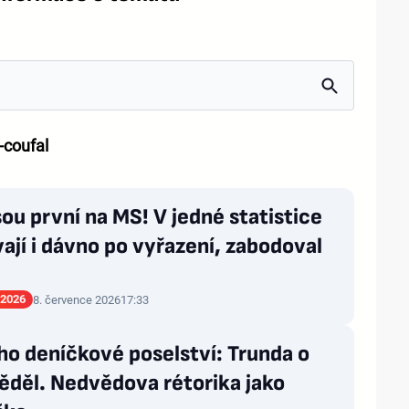
-coufal
sou první na MS! V jedné statistice
ají i dávno po vyřazení, zabodoval
 2026
8. července 2026
17:33
ho deníčkové poselství: Trunda o
ěděl. Nedvědova rétorika jako