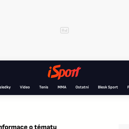
sledky
Video
Tenis
MMA
Ostatní
Blesk Sport
F
informace o tématu