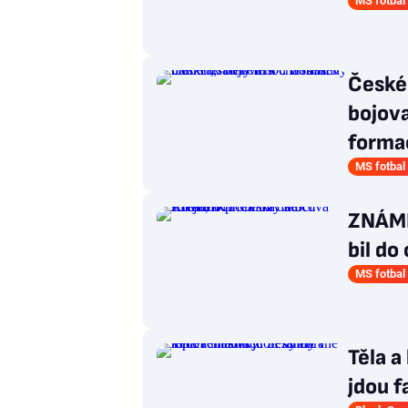
MS fotbal
České 
bojova
forma
MS fotbal
ZNÁMK
bil do
MS fotbal
Těla a
jdou f