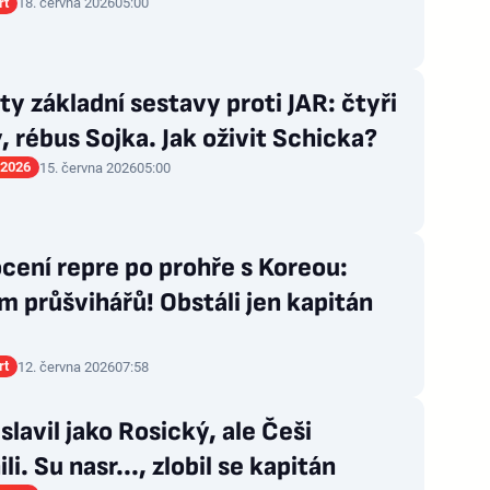
rt
18. června 2026
05:00
ty základní sestavy proti JAR: čtyři
y, rébus Sojka. Jak oživit Schicka?
 2026
15. června 2026
05:00
ení repre po prohře s Koreou:
 průšvihářů! Obstáli jen kapitán
rt
12. června 2026
07:58
 slavil jako Rosický, ale Češi
li. Su nasr..., zlobil se kapitán