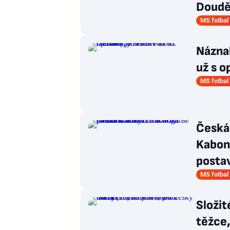
Douděr
MS fotbal
Náznak
už s o
MS fotbal
Česká
Kabong
postav
MS fotbal
Složit
těžce,