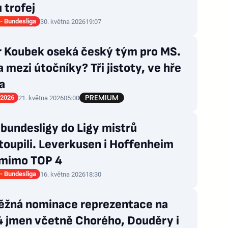
 trofej
- Bundesliga
30. května 2026
19:07
r Koubek oseká český tým pro MS.
 mezi útočníky? Tři jistoty, ve hře
a
 2026
21. května 2026
05:00
 bundesligy do Ligy mistrů
oupili. Leverkusen i Hoffenheim
 mimo TOP 4
- Bundesliga
16. května 2026
18:30
ěžná nominace reprezentace na
4 jmen včetně Chorého, Douděry i