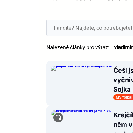
Nalezené články pro výraz:
vladimir
Češi j
vyčnív
Sojka
MS fotbal
Krejčí
něm v