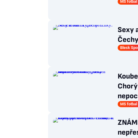
MS fotbal
Sexy a
Čech
Blesk Spo
Koubek
Chorý
nepoc
MS fotbal
ZNÁMK
nepřes