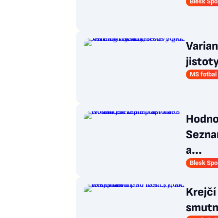
Blesk Spo
Varian
jistot
MS fotbal
Hodnoc
Seznam
a...
Blesk Spo
Krejčí
smutni