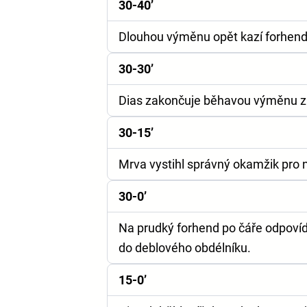
30-40’
Dlouhou výměnu opět kazí forhend
30-30’
Dias zakončuje běhavou výměnu za
30-15’
Mrva vystihl správný okamžik pro n
30-0’
Na prudký forhend po čáře odpoví
do deblového obdélníku.
15-0’