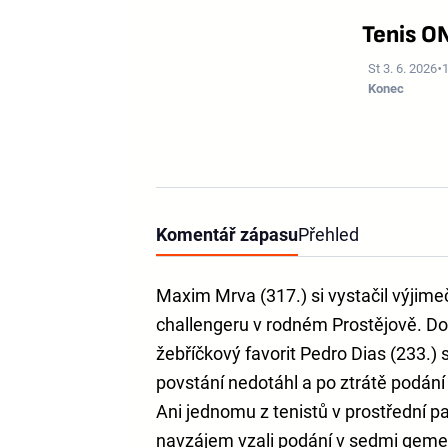
Tenis O
St 3. 6. 2026
Konec
Komentář zápasu
Přehled
Maxim Mrva (317.) si vystačil výjime
challengeru v rodném Prostějově. Do
žebříčkový favorit Pedro Dias (233.) se
povstání nedotáhl a po ztrátě podání
Ani jednomu z tenistů v prostřední pa
navzájem vzali podání v sedmi gemech 