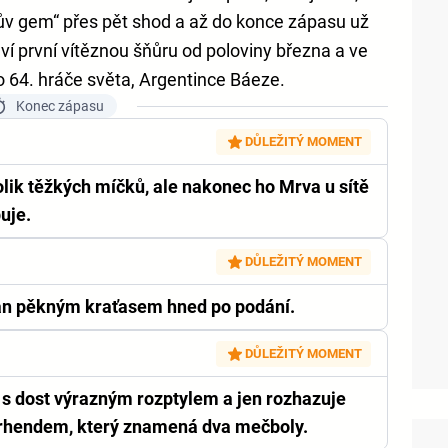
nův gem“ přes pět shod a až do konce zápasu už
aví první vítěznou šňůru od poloviny března a ve
o 64. hráče světa, Argentince Báeze.
Konec zápasu
DŮLEŽITÝ MOMENT
olik těžkých míčků, ale nakonec ho Mrva u sítě
uje.
DŮLEŽITÝ MOMENT
an pěkným kraťasem hned po podání.
DŮLEŽITÝ MOMENT
 s dost výrazným rozptylem a jen rozhazuje
rhendem, který znamená dva mečboly.