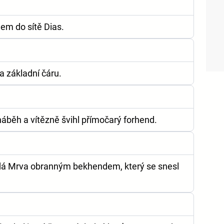
em do sítě Dias.
 základní čáru.
áběh a vítězně švihl přímočarý forhend.
dá Mrva obranným bekhendem, který se snesl