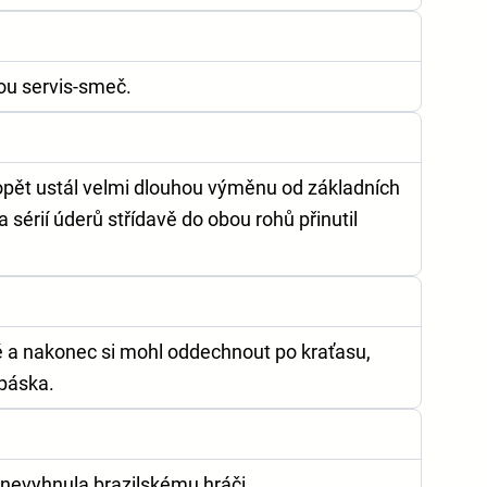
ou servis-smeč.
 opět ustál velmi dlouhou výměnu od základních
a sérií úderů střídavě do obou rohů přinutil
ě a nakonec si mohl oddechnout po kraťasu,
 páska.
evyhnula brazilskému hráči.