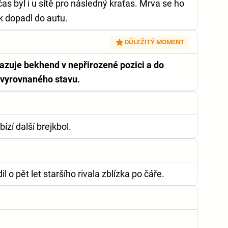
as byl i u sítě pro následný kraťas. Mrva se ho
k dopadl do autu.
DŮLEŽITÝ MOMENT
azuje bekhend v nepřirozené pozici a do
 vyrovnaného stavu.
zí další brejkbol.
o pět let staršího rivala zblízka po čáře.