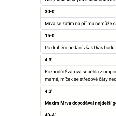
30-0’
Mrva se zatím na příjmu nemůže chy
15-0’
Po druhém podání však Dias boduje,
4:3’
Rozhodčí Švárová seběhla z umpiru
marné, míček se středové čáry ned
4:3’
Maxim Mrva dopodával nejdelší ge
40-A’