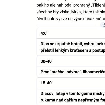
pak ho ale nahlodal prohraný „Tilde
všechny hry získal Mrva, který tak sl
čtvrtfinále vyzve nejvýše nasazenéh
4:6’
Dias se urputně bránil, vybral něk
přelstil lehkým kraťasem a postup
30-40’
První mečbol odvrací Jihoamerič
15-40’
Diasovi létají v tomto gemu míčky
rukama nad dalším nepřesným fo