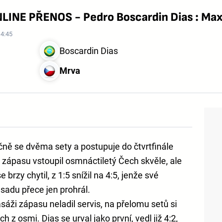
NLINE PŘENOS - Pedro Boscardin Dias : Ma
14:45
Boscardin Dias
Mrva
čně se dvěma sety a postupuje do čtvrtfinále
 zápasu vstoupil osmnáctiletý Čech skvěle, ale
 brzy chytil, z 1:5 snížil na 4:5, jenže své
 sadu přece jen prohrál.
sáži zápasu neladil servis, na přelomu setů si
z osmi. Dias se urval jako první, vedl již 4:2,