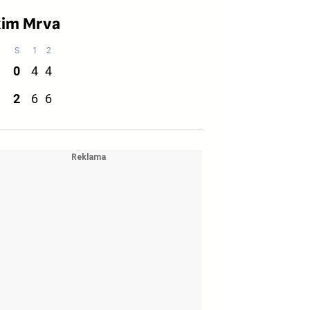
xim Mrva
0
4
4
2
6
6