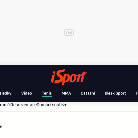
sledky
Video
Tenis
MMA
Ostatní
Blesk Sport
F
raničí
Reprezentace
Domácí soutěže
26