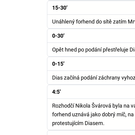
15-30’
Unáhlený forhend do sítě zatím M
0-30’
Opět hned po podání přestřeluje 
0-15’
Dias začíná podání záchrany vyh
4:5’
Rozhodčí Nikola Švárová byla na 
forhend uznává jako dobrý míč, na
protestujícím Diasem.