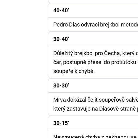
40-40’
Pedro Dias odvrací brejkbol metod
30-40’
Důležitý brejkbol pro Čecha, který
čar, postupně přešel do protiútoku 
soupeře k chybě.
30-30’
Mrva dokázal čelit soupeřově salv
který zastavuje na Diasově straně
30-15’
Nevynucená chyba z bekhendu se n