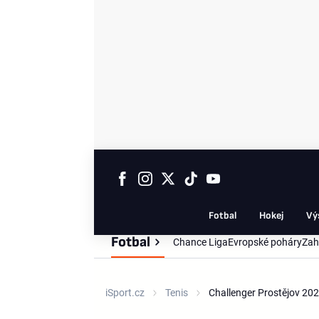
Fotbal
Hokej
Vý
Fotbal
Chance Liga
Evropské poháry
Zah
iSport.cz
Tenis
Challenger Prostějov 20