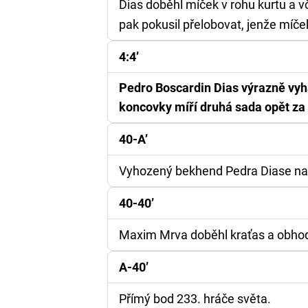
Dias doběhl míček v rohu kurtu a vč
pak pokusil přelobovat, jenže míče
4:4’
Pedro Boscardin Dias výrazně vyh
koncovky míří druhá sada opět za
40-A’
Vyhozený bekhend Pedra Diase nabí
40-40’
Maxim Mrva doběhl kraťas a obhodil 
A-40’
Přímý bod 233. hráče světa.