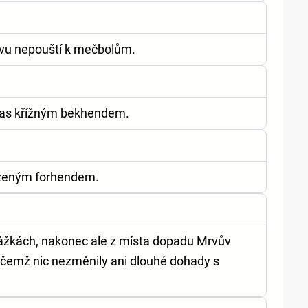
rvu nepouští k mečbolům.
Dias křížným bekhendem.
ozeným forhendem.
vážkách, nakonec ale z místa dopadu Mrvův
 čemž nic nezměnily ani dlouhé dohady s