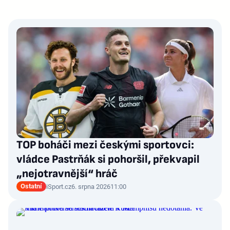
TOP boháči mezi českými sportovci:
vládce Pastrňák si pohoršil, překvapil
„nejotravnější“ hráč
Ostatní
iSport.cz
6. srpna 2026
11:00