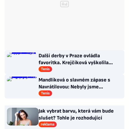
Další derby v Praze ovládla
favoritka. Krejčíková vyškolila
Šalkovou, zbytek Češek ale smutní
Tenis
Mandlíková o slavném zápase s
Navrátilovou: Nebyly jsme
připravené. Příště přiveze dceru
Tenis
Jak vybrat barvu, která vám bude
slušet? Tohle je rozhodující
reklama