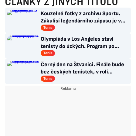
ČLÁNKY Z JINÝCH TITULŮ
Kouzelné fotky z archivu Sportu.
Zákulisí legendárního zápasu je v
Síni slávy na Štvanici
Tenis
Olympiáda v Los Angeles staví
tenisty do úzkých. Program po
Wimbledonu mnohé z nich nepotěší
Tenis
Černý den na Štvanici. Finále bude
bez českých tenistek, v roli
favoritek vypadly
Tenis