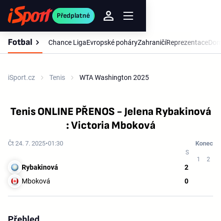
Předplatné
Fotbal
Chance Liga
Evropské poháry
Zahraničí
Reprezentace
Dom
iSport.cz
Tenis
WTA Washington 2025
Tenis ONLINE PŘENOS - Jelena Rybakinová
: Victoria Mboková
Čt 24. 7. 2025
01:30
Konec
Rybakinová
2
Mboková
0
Přehled