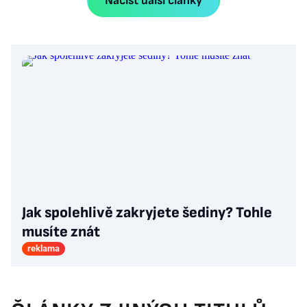
Načíst další články
Jak spolehlivě zakryjete šediny? Tohle
musíte znát
reklama