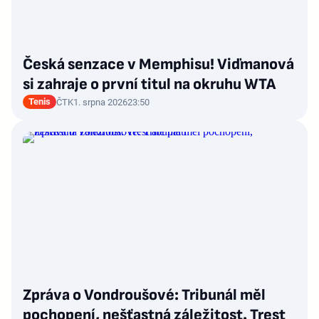
Česká senzace v Memphisu! Viďmanová
si zahraje o první titul na okruhu WTA
Tenis
ČTK
1. srpna 2026
23:50
Zpráva o Vondroušové: Tribunál měl
pochopení, nešťastná záležitost. Trest