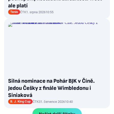
ale platí
Tenis
ČTK
1. srpna 2026
10:55
Silná nominace na Pohár BJK v Číně.
Jedou Češky z finále Wimbledonu i
Siniaková
B. J. King Cup
ČTK
31. července 2026
10:40