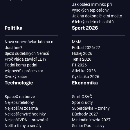
Jak obléci miminko při
vysokých teplotách?
Jak na dokonalé letní mojito
6 lehkých letních salátů
Politika
Sport 2026
Nová superdávka: kdo na ní
MMA
dosáhne?
Fotbal 2026/27
Sjezd sudetských Němců
Hokej 2026
Proč vláda zavádí EET?
Tenis 2026
Padni komu padni
F1 2026
Výpověď z práce vzor
Atletika 2026
Divoký kačer
Cyklistika 2026
Technologie
Ekonomika
SpaceX na burze
Smrt OSVČ
Nejlepší telefony
Spořicí účty
Nejlepší AI zdarma
Superdávka – změny
Nejlepší chytré hodinky
Důchody 2027
Nejlepší VPN – srovnání
Minimální mzda 2027
Netflix filmy a seriály
Senior Pas – slevy