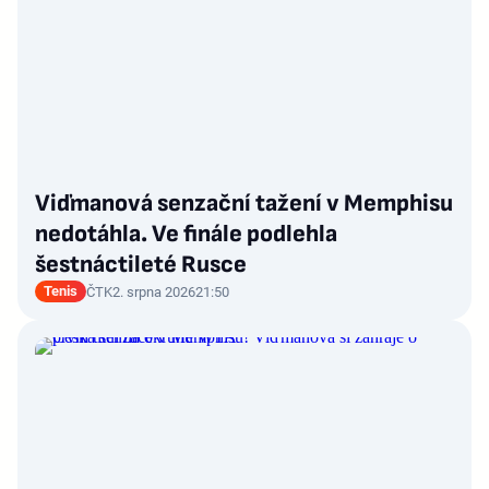
Viďmanová senzační tažení v Memphisu
nedotáhla. Ve finále podlehla
šestnáctileté Rusce
Tenis
ČTK
2. srpna 2026
21:50