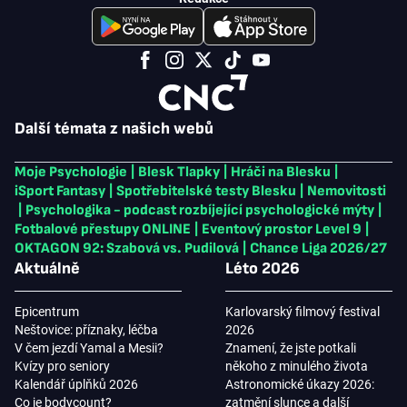
Další témata z našich webů
Moje Psychologie
|
Blesk Tlapky
|
Hráči na Blesku
|
iSport Fantasy
|
Spotřebitelské testy Blesku
|
Nemovitosti
|
Psychologika - podcast rozbíjející psychologické mýty
|
Fotbalové přestupy ONLINE
|
Eventový prostor Level 9
|
OKTAGON 92: Szabová vs. Pudilová
|
Chance Liga 2026/27
Aktuálně
Léto 2026
Epicentrum
Karlovarský filmový festival
Neštovice: příznaky, léčba
2026
V čem jezdí Yamal a Mesii?
Znamení, že jste potkali
Kvízy pro seniory
někoho z minulého života
Kalendář úplňků 2026
Astronomické úkazy 2026:
Co je bodycount?
zatmění slunce a další