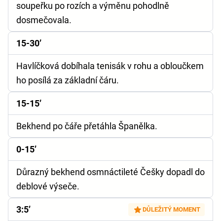
soupeřku po rozích a výměnu pohodlně
dosmečovala.
15-30’
Havlíčková dobíhala tenisák v rohu a obloučkem
ho posílá za základní čáru.
15-15’
Bekhend po čáře přetáhla Španělka.
0-15’
Důrazný bekhend osmnáctileté Češky dopadl do
deblové výseče.
3:5’
DŮLEŽITÝ MOMENT