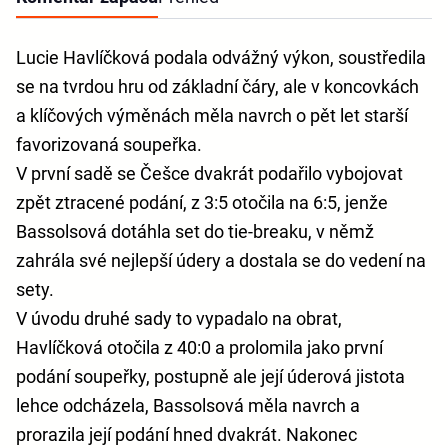
Lucie Havlíčková podala odvážný výkon, soustředila
se na tvrdou hru od základní čáry, ale v koncovkách
a klíčových výměnách měla navrch o pět let starší
favorizovaná soupeřka.
V první sadě se Češce dvakrát podařilo vybojovat
zpět ztracené podání, z 3:5 otočila na 6:5, jenže
Bassolsová dotáhla set do tie-breaku, v němž
zahrála své nejlepší údery a dostala se do vedení na
sety.
V úvodu druhé sady to vypadalo na obrat,
Havlíčková otočila z 40:0 a prolomila jako první
podání soupeřky, postupně ale její úderová jistota
lehce odcházela, Bassolsová měla navrch a
prorazila její podání hned dvakrát. Nakonec