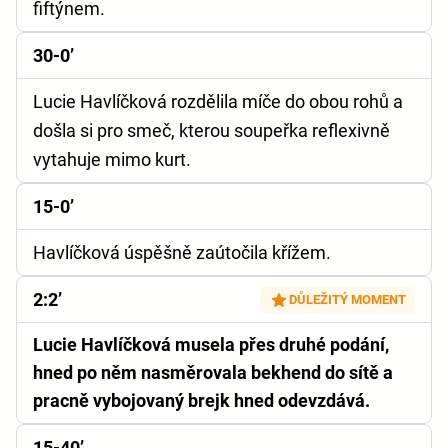
fiftýnem.
30-0’
Lucie Havlíčková rozdělila míče do obou rohů a
došla si pro smeč, kterou soupeřka reflexivně
vytahuje mimo kurt.
15-0’
Havlíčková úspěšně zaútočila křížem.
2:2’
DŮLEŽITÝ MOMENT
Lucie Havlíčková musela přes druhé podání,
hned po něm nasměrovala bekhend do sítě a
pracně vybojovaný brejk hned odevzdává.
15-40’