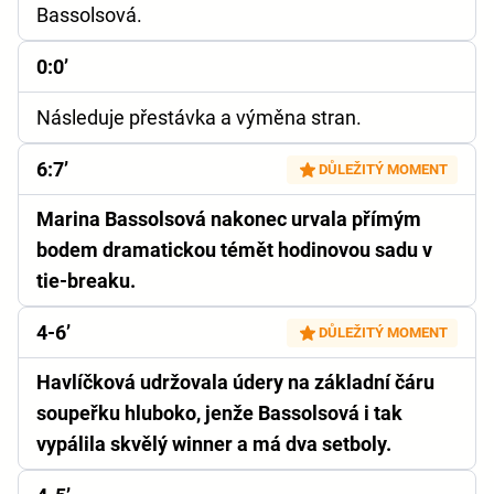
Bassolsová.
0:0’
Následuje přestávka a výměna stran.
6:7’
DŮLEŽITÝ MOMENT
Marina Bassolsová nakonec urvala přímým
bodem dramatickou témět hodinovou sadu v
tie-breaku.
4-6’
DŮLEŽITÝ MOMENT
Havlíčková udržovala údery na základní čáru
soupeřku hluboko, jenže Bassolsová i tak
vypálila skvělý winner a má dva setboly.