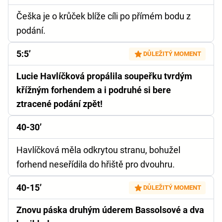
Češka je o krůček blíže cíli po přímém bodu z
podání.
5:5’
DŮLEŽITÝ MOMENT
Lucie Havlíčková propálila soupeřku tvrdým
křížným forhendem a i podruhé si bere
ztracené podání zpět!
40-30’
Havlíčková měla odkrytou stranu, bohužel
forhend neseřídila do hřiště pro dvouhru.
40-15’
DŮLEŽITÝ MOMENT
Znovu páska druhým úderem Bassolsové a dva