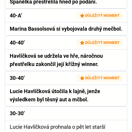
Španělka přestřelila hned po podání.
40-A’
DŮLEŽITÝ MOMENT
Marina Bassolsová si vybojovala druhý mečbol.
40-40’
DŮLEŽITÝ MOMENT
Havlíčková se udržela ve hře, náročnou
přestřelku zakončil její křížný winner.
30-40’
DŮLEŽITÝ MOMENT
Lucie Havlíčková útočila k lajně, jenže
výsledkem byl těsný aut a mčbol.
30-30’
Lucie Havlíčková prohnala o pět let starší