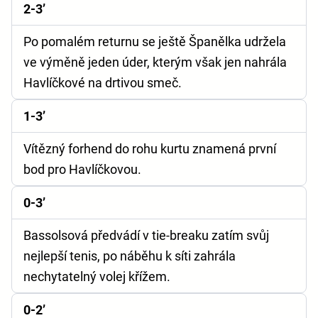
2-3’
Po pomalém returnu se ještě Španělka udržela
ve výměně jeden úder, kterým však jen nahrála
Havlíčkové na drtivou smeč.
1-3’
Vítězný forhend do rohu kurtu znamená první
bod pro Havlíčkovou.
0-3’
Bassolsová předvádí v tie-breaku zatím svůj
nejlepší tenis, po náběhu k síti zahrála
nechytatelný volej křížem.
0-2’