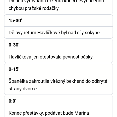
Dlouhá vyrovnaná rozehra končí nevynucenou
chybou pražské rodačky.
15-30’
Dělový return Havlíčkové byl nad síly sokyně.
0-30’
Havlíčková jen otestovala pevnost pásky.
0-15’
Španělka zakroutila vítězný bekhend do odkryté
strany dvorce.
0:0’
Konec přestávky, podávat bude Marina