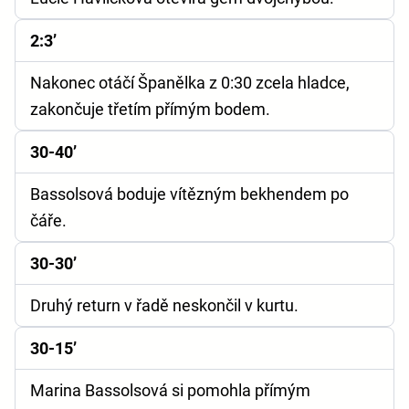
2:3’
Nakonec otáčí Španělka z 0:30 zcela hladce,
zakončuje třetím přímým bodem.
30-40’
Bassolsová boduje vítězným bekhendem po
čáře.
30-30’
Druhý return v řadě neskončil v kurtu.
30-15’
Marina Bassolsová si pomohla přímým