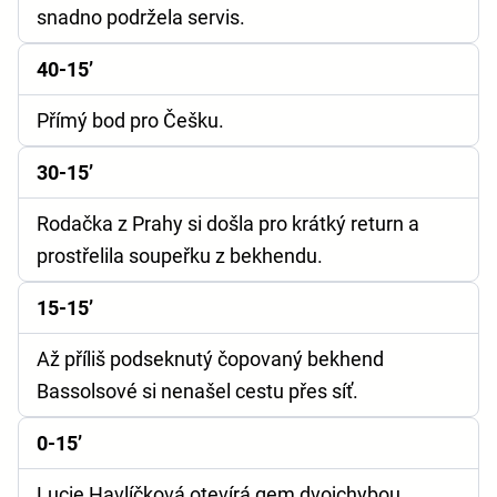
snadno podržela servis.
40-15’
Přímý bod pro Češku.
30-15’
Rodačka z Prahy si došla pro krátký return a
prostřelila soupeřku z bekhendu.
15-15’
Až příliš podseknutý čopovaný bekhend
Bassolsové si nenašel cestu přes síť.
0-15’
Lucie Havlíčková otevírá gem dvojchybou.