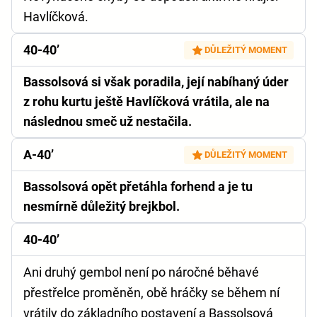
Havlíčková.
40-40’
DŮLEŽITÝ MOMENT
Bassolsová si však poradila, její nabíhaný úder
z rohu kurtu ještě Havlíčková vrátila, ale na
následnou smeč už nestačila.
A-40’
DŮLEŽITÝ MOMENT
Bassolsová opět přetáhla forhend a je tu
nesmírně důležitý brejkbol.
40-40’
Ani druhý gembol není po náročné běhavé
přestřelce proměněn, obě hráčky se během ní
vrátily do základního postavení a Bassolsová