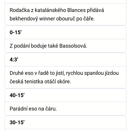
Rodačka z katalánského Blances přidává
bekhendový winner obouruč po čáře.
0-15’
Z podání boduje také Bassolsová.
4:3’
Druhé eso v řadě to jistí, rychlou spanilou jízdou
česká tenistka otáčí skóre.
40-15’
Parádní eso na čáru.
30-15’