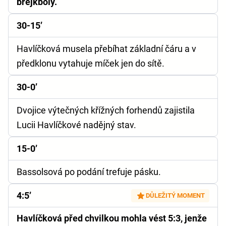
brejkboly.
30-15’
Havlíčková musela přebíhat základní čáru a v
předklonu vytahuje míček jen do sítě.
30-0’
Dvojice výtečných křížných forhendů zajistila
Lucii Havlíčkové nadějný stav.
15-0’
Bassolsová po podání trefuje pásku.
4:5’
DŮLEŽITÝ MOMENT
Havlíčková před chvilkou mohla vést 5:3, jenže