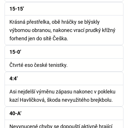
15-15’
Krásná přestřelka, obě hráčky se blýskly
výbornou obranou, nakonec vrací prudký křížný
forhend jen do sítě Češka.
15-0’
Čtvrté eso české tenistky.
4:4’
Asi nejdelší výměnu zápasu nakonec v pokleku
kazí Havlíčková, škoda nevyužitého brejkbolu.
40-A’
Nevynucené chyby se dopouští aktivně hrající