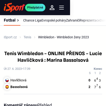
Předplatné
Fotbal
Chance Liga
Evropské poháry
Zahraničí
Reprezentace
Dom
iSport.cz
Tenis
Wimbledon - Wimbledon ženy 2023
Tenis Wimbledon - ONLINE PŘENOS - Lucie
Havlíčková : Marina Bassolsová
Út 27. 6. 2023
17:39
Konec
4
Havlíčková
0
6
3
7
Bassolsová
2
7
6
Komentář zápasu
Přehled