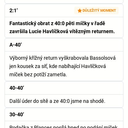
2:1’
DŮLEŽITÝ MOMENT
Fantastický obrat z 40:0 pěti míčky v řadě
završila Lucie Havlíčková vítězným returnem.
A-40’
Výborný křížný return vyškrabovala Bassolsová
jen kousek za síť, kde nabíhající Havlíčková
míček bez potíží zametla.
40-40’
Další úder do sítě a ze 40:0 jsme na shodě.
30-40’
Rodačka z Blances posílá hned po podání míček