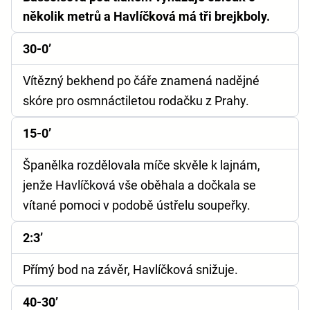
několik metrů a Havlíčková má tři brejkboly.
30-0’
Vítězný bekhend po čáře znamená nadějné
skóre pro osmnáctiletou rodačku z Prahy.
15-0’
Španělka rozdělovala míče skvěle k lajnám,
jenže Havlíčková vše oběhala a dočkala se
vítané pomoci v podobě ústřelu soupeřky.
2:3’
Přímý bod na závěr, Havlíčková snižuje.
40-30’