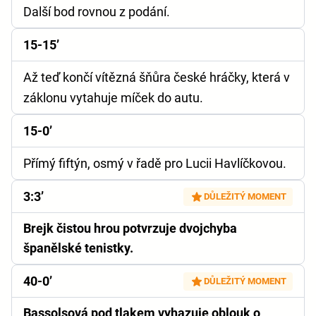
Další bod rovnou z podání.
15-15’
Až teď končí vítězná šňůra české hráčky, která v
záklonu vytahuje míček do autu.
15-0’
Přímý fiftýn, osmý v řadě pro Lucii Havlíčkovou.
3:3’
DŮLEŽITÝ MOMENT
Brejk čistou hrou potvrzuje dvojchyba
španělské tenistky.
40-0’
DŮLEŽITÝ MOMENT
Bassolsová pod tlakem vyhazuje oblouk o