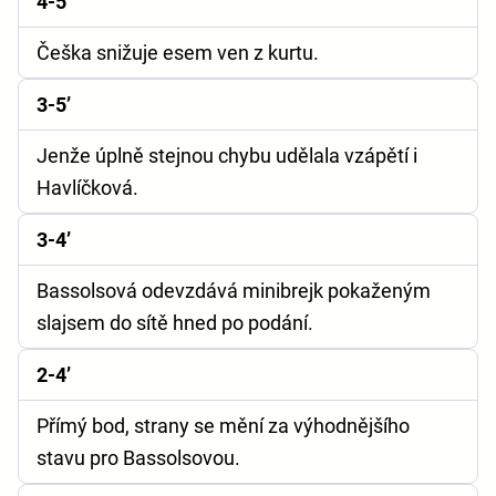
4-5’
Češka snižuje esem ven z kurtu.
3-5’
Jenže úplně stejnou chybu udělala vzápětí i
Havlíčková.
3-4’
Bassolsová odevzdává minibrejk pokaženým
slajsem do sítě hned po podání.
2-4’
Přímý bod, strany se mění za výhodnějšího
stavu pro Bassolsovou.