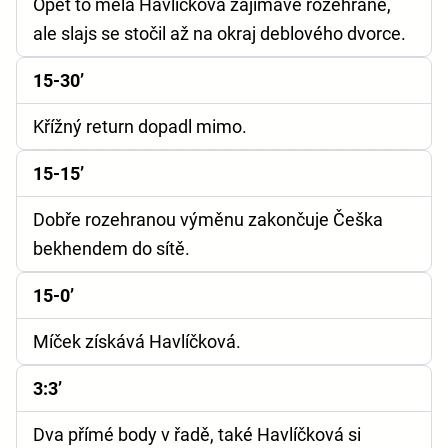
Opět to měla Havlíčková zajímavě rozehrané,
ale slajs se stočil až na okraj deblového dvorce.
15-30’
Křížný return dopadl mimo.
15-15’
Dobře rozehranou výměnu zakončuje Češka
bekhendem do sítě.
15-0’
Míček získává Havlíčková.
3:3’
Dva přímé body v řadě, také Havlíčková si