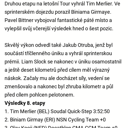
Druhou etapu na letošní Tour vyhrál Tim Merlier. Ve
sprinterském dojezdu porazil Biniama Girmaye.
Pavel Bittner vybojoval fantastické páté místo a
vylepšil svůj včerejší výsledek hned o šest pozic.
Skvělý výkon odvedl také Jakub Otruba, jenž byl
součástí tříčlenného úniku a vyhrál sprinterskou
prémii. Liam Slock se nakonec v úniku osamostatnil
a ještě deset kilometrů před cílem měl výrazný
náskok. Začaly mu ale docházet síly, vedení se
zmenšovalo a nakonec byl zhruba kilometr a půl
před cílem pohlcen pelotonem.
Výsledky 8. etapy
1. Tim Merlier (BEL) Soudal Quick-Step 3:52:50
2. Biniam Girmay (ERI) NSN Cycling Team +0
3. Olav Kooij (NED) Decathlon CMA CGM Team +0