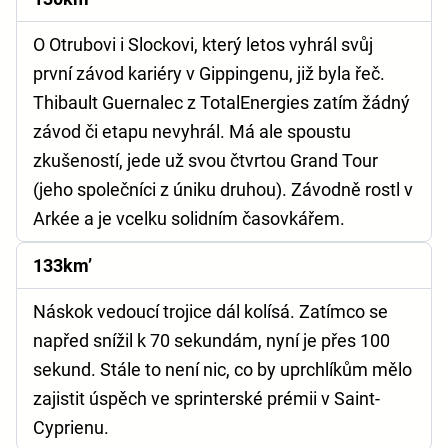
O Otrubovi i Slockovi, který letos vyhrál svůj
první závod kariéry v Gippingenu, již byla řeč.
Thibault Guernalec z TotalEnergies zatím žádný
závod či etapu nevyhrál. Má ale spoustu
zkušeností, jede už svou čtvrtou Grand Tour
(jeho společníci z úniku druhou). Závodně rostl v
Arkée a je vcelku solidním časovkářem.
133km’
Náskok vedoucí trojice dál kolísá. Zatímco se
napřed snížil k 70 sekundám, nyní je přes 100
sekund. Stále to není nic, co by uprchlíkům mělo
zajistit úspěch ve sprinterské prémii v Saint-
Cyprienu.