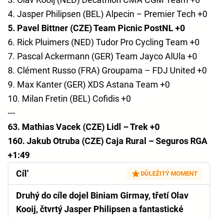
4. Jasper Philipsen (BEL) Alpecin – Premier Tech +0
5. Pavel Bittner (CZE) Team Picnic PostNL +0
6. Rick Pluimers (NED) Tudor Pro Cycling Team +0
7. Pascal Ackermann (GER) Team Jayco AlUla +0
8. Clément Russo (FRA) Groupama – FDJ United +0
9. Max Kanter (GER) XDS Astana Team +0
10. Milan Fretin (BEL) Cofidis +0
---
63. Mathias Vacek (CZE) Lidl – Trek +0
160. Jakub Otruba (CZE) Caja Rural – Seguros RGA
+1:49
Cíl’
DŮLEŽITÝ MOMENT
Druhý do cíle dojel Biniam Girmay, třetí Olav
Kooij, čtvrtý Jasper Philipsen a fantastické