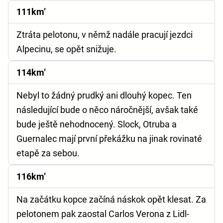
111km’
Ztráta pelotonu, v němž nadále pracují jezdci
Alpecinu, se opět snižuje.
114km’
Nebyl to žádný prudký ani dlouhý kopec. Ten
následující bude o něco náročnější, avšak také
bude ještě nehodnocený. Slock, Otruba a
Guernalec mají první překážku na jinak rovinaté
etapě za sebou.
116km’
Na začátku kopce začíná náskok opět klesat. Za
pelotonem pak zaostal Carlos Verona z Lidl-