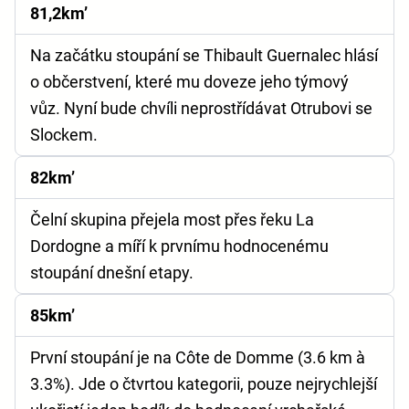
81,2km’
Na začátku stoupání se Thibault Guernalec hlásí
o občerstvení, které mu doveze jeho týmový
vůz. Nyní bude chvíli neprostřídávat Otrubovi se
Slockem.
82km’
Čelní skupina přejela most přes řeku La
Dordogne a míří k prvnímu hodnocenému
stoupání dnešní etapy.
85km’
První stoupání je na Côte de Domme (3.6 km à
3.3%). Jde o čtvrtou kategorii, pouze nejrychlejší