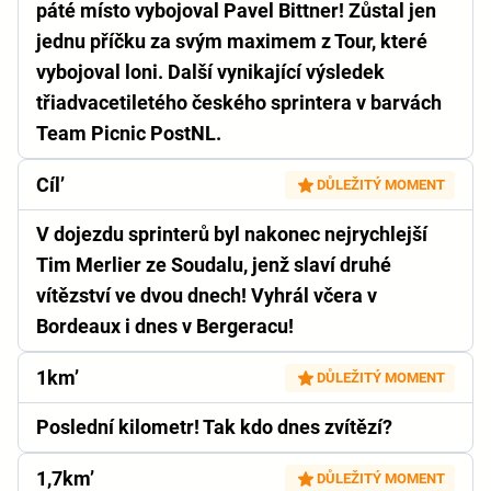
páté místo vybojoval Pavel Bittner! Zůstal jen
jednu příčku za svým maximem z Tour, které
vybojoval loni. Další vynikající výsledek
třiadvacetiletého českého sprintera v barvách
Team Picnic PostNL.
Cíl’
DŮLEŽITÝ MOMENT
V dojezdu sprinterů byl nakonec nejrychlejší
Tim Merlier ze Soudalu, jenž slaví druhé
vítězství ve dvou dnech! Vyhrál včera v
Bordeaux i dnes v Bergeracu!
1km’
DŮLEŽITÝ MOMENT
Poslední kilometr! Tak kdo dnes zvítězí?
1,7km’
DŮLEŽITÝ MOMENT