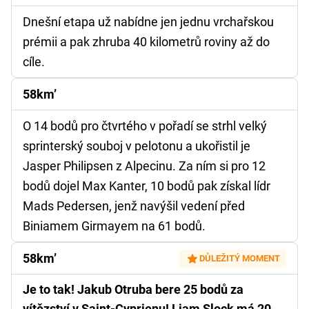
Dnešní etapa už nabídne jen jednu vrchařskou
prémii a pak zhruba 40 kilometrů roviny až do
cíle.
58km’
O 14 bodů pro čtvrtého v pořadí se strhl velký
sprinterský souboj v pelotonu a ukořistil je
Jasper Philipsen z Alpecinu. Za ním si pro 12
bodů dojel Max Kanter, 10 bodů pak získal lídr
Mads Pedersen, jenž navýšil vedení před
Biniamem Girmayem na 61 bodů.
58km’
DŮLEŽITÝ MOMENT
Je to tak! Jakub Otruba bere 25 bodů za
vítězství v Saint-Cyprienu! Liam Slock má 20