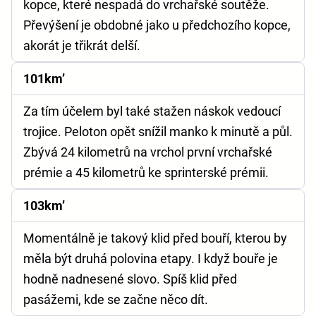
kopce, které nespadá do vrchařské soutěže.
Převýšení je obdobné jako u předchozího kopce,
akorát je třikrát delší.
101km’
Za tím účelem byl také stažen náskok vedoucí
trojice. Peloton opět snížil manko k minutě a půl.
Zbývá 24 kilometrů na vrchol první vrchařské
prémie a 45 kilometrů ke sprinterské prémii.
103km’
Momentálně je takový klid před bouří, kterou by
měla být druhá polovina etapy. I když bouře je
hodně nadnesené slovo. Spíš klid před
pasážemi, kde se začne něco dít.