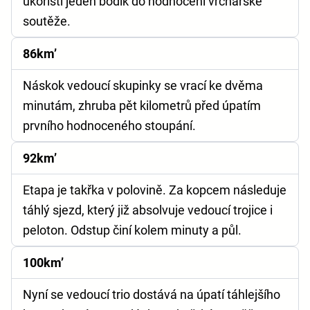
ukořistí jeden bodík do hodnocení vrchařské
soutěže.
86km’
Náskok vedoucí skupinky se vrací ke dvěma
minutám, zhruba pět kilometrů před úpatím
prvního hodnoceného stoupání.
92km’
Etapa je takřka v polovině. Za kopcem následuje
táhlý sjezd, který již absolvuje vedoucí trojice i
peloton. Odstup činí kolem minuty a půl.
100km’
Nyní se vedoucí trio dostává na úpatí táhlejšího