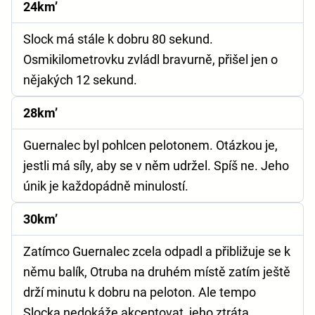
24km’
Slock má stále k dobru 80 sekund.
Osmikilometrovku zvládl bravurně, přišel jen o
nějakých 12 sekund.
28km’
Guernalec byl pohlcen pelotonem. Otázkou je,
jestli má síly, aby se v něm udržel. Spíš ne. Jeho
únik je každopádně minulostí.
30km’
Zatímco Guernalec zcela odpadl a přibližuje se k
němu balík, Otruba na druhém místě zatím ještě
drží minutu k dobru na peloton. Ale tempo
Slocka nedokáže akceptovat, jeho ztráta