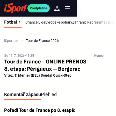
Předplatné
Fotbal
Chance Liga
Evropské poháry
Zahraničí
Reprezentace
Dom
iSport.cz
Tour de France 2026
So 11. 7. 2026
13:25
Konec
Tour de France - ONLINE PŘENOS
8. etapa: Périgueux – Bergerac
Vítěz: T. Merlier (BEL) Soudal Quick-Step
Komentář zápasu
Přehled
Pořadí Tour de France po 8. etapě: