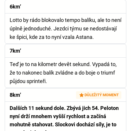
6km’
Lotto by rádo blokovalo tempo balíku, ale to není
úplně jednoduché. Jezdci týmu se nedostávají
ke špici, kde za to nyní vzala Astana.
7km’
Teď je to na kilometr devět sekund. Vypadá to,
že to nakonec balík zvládne a do boje o triumf
půjdou sprinteři.
8km’
DŮLEŽITÝ MOMENT
Dalších 11 sekund dole. Zbývá jich 54. Peloton
nyní drží mnohem vyšší rychlost a začíná
mohutně stahovat. Slockovi dochází síly, je to