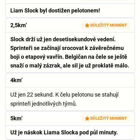
Liam Slock byl dostižen pelotonem!
2,5km’
DŮLEŽITÝ MOMENT
Slock drží už jen desetisekundové vedení.
Sprinteři se začínají srocovat k závěrečnému
boji o etapový vavřín. Belgičan na čele se ještě
snaží o malý zázrak, ale sil je už proklatě málo.
4km’
Už jen 22 sekund. K čelu pelotonu se stahují
sprinteři jednotlivých týmů.
5km’
DŮLEŽITÝ MOMENT
Už je náskok Liama Slocka pod půl minuty.