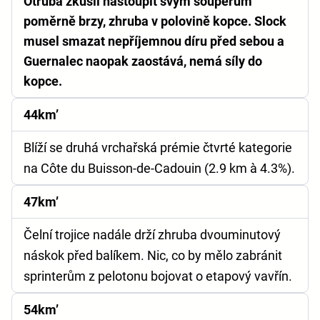
Otruba zkusil nastoupit svým soupeřům
poměrně brzy, zhruba v polovině kopce. Slock
musel smazat nepříjemnou díru před sebou a
Guernalec naopak zaostává, nemá síly do
kopce.
44km’
Blíží se druhá vrchařská prémie čtvrté kategorie
na Côte du Buisson-de-Cadouin (2.9 km à 4.3%).
47km’
Čelní trojice nadále drží zhruba dvouminutový
náskok před balíkem. Nic, co by mělo zabránit
sprinterům z pelotonu bojovat o etapový vavřín.
54km’