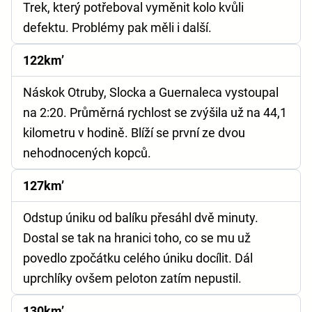
Trek, který potřeboval vyměnit kolo kvůli
defektu. Problémy pak měli i další.
122km’
Náskok Otruby, Slocka a Guernaleca vystoupal
na 2:20. Průměrná rychlost se zvýšila už na 44,1
kilometru v hodině. Blíží se první ze dvou
nehodnocených kopců.
127km’
Odstup úniku od balíku přesáhl dvě minuty.
Dostal se tak na hranici toho, co se mu už
povedlo zpočátku celého úniku docílit. Dál
uprchlíky ovšem peloton zatím nepustil.
130km’