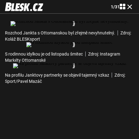
1
/
31
Rozchod Jankta s Ottomanskou byl zřejmě nevyhnutelný.
Zdroj:
Koláž BLESKsport
S rodinnou idylkou je od listopadu šmitec
Zdroj: Instagram
Markéty Ottomanské
Na profilu Janktovy partnerky se objevil tajemný vzkaz
Zdroj:
Sport/Pavel Mazáč