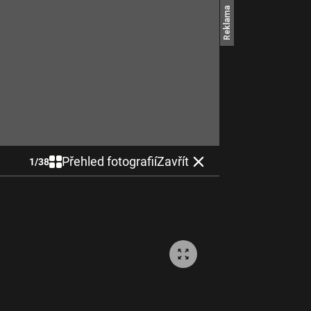
Přehled fotografií
Zavřít
1
/
38