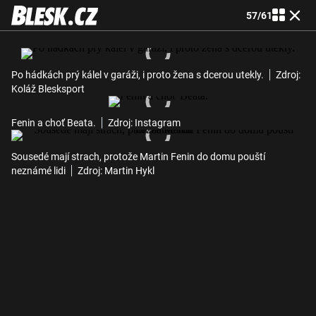
57
/
61
Po hádkách prý kálel v garáži, i proto žena s dcerou utekly.
Zdroj:
Koláž Blesksport
Fenin a choť Beata.
Zdroj: Instagram
Sousedé mají strach, protože Martin Fenin do domu pouští
neznámé lidi
Zdroj: Martin Hykl