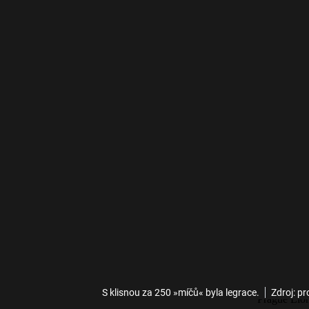
S klisnou za 250 »míčů« byla legrace.
Zdroj: p