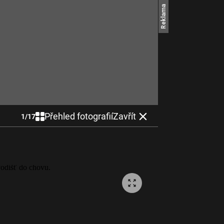
Přehled fotografií
Zavřít
1
/
17