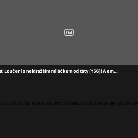
Jezdkyně Anna Kellnerová: Loučení s nejdražším miláčkem od táty (†56)! A embryo do aukce?!