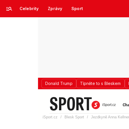
Celebrity
Zprávy
Sport
Donald Trump
Típněte to s Bleskem
SPORT
Cha
iSport.cz
iSport.cz
/
Blesk Sport
/
Jezdkyně Anna Kellner