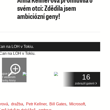
svém otci: Zdědila jsem
ambiciózní geny!
Can na LOH v Tokiu.
16
zobrazit galerii
erová
,
dražba
,
Petr Kellner
,
Bill Gates
,
Microsoft
,