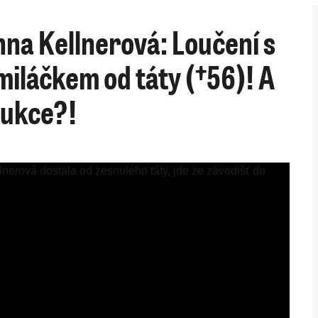
na Kellnerová: Loučení s
miláčkem od táty (†56)! A
aukce?!