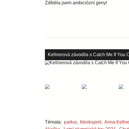
Kellnerová závodila s Catch Me If You 
Témata:
parkur
,
blesksport
,
Anna Kelln