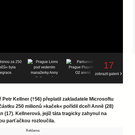
17
zobrazit galerii
 Petr Kellner (†56) přeplatil zakladatele Microsoftu
 částku 250 milionů »kaček« pořídil dceři Anně (28)
 (17). Kellnerová, jejíž táta tragicky zahynul na
ou parťačkou rozloučila.