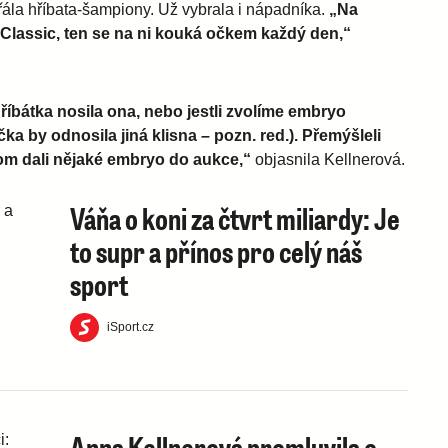
řála hříbata-šampiony. Už vybrala i nápadníka.
„Na
 Classic, ten se na ni kouká očkem každý den,“
hříbátka nosila ona, nebo jestli zvolíme embryo
íčka by odnosila jiná klisna – pozn. red.). Přemýšleli
om dali nějaké embryo do aukce,“
objasnila Kellnerová.
Váňa o koni za čtvrt miliardy: Je
to supr a přínos pro celý náš
sport
iSport.cz
Anna Kellnerová promluvila o