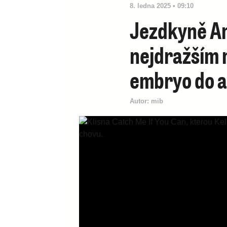
8. ledna 2025 • 09:10
Jezdkyně An
nejdražším 
embryo do 
Autor:
mib