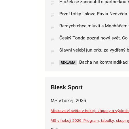
Hložek se zasnoubil s partnerkou 
První fotky i slova Pavla Nedvěda
Berdych chce mluvit s Macháčem:
Český Tonda pozná nový svět. Co 
Slavní velebí juniorku za vydřený 
Bacha na kontraindikaci l
REKLAMA
Blesk Sport
MS v hokeji 2026
Mistrovství světa v hokeji: zápasy a výsle
MS v hokeji 2026: Program, tabulky, skupiny