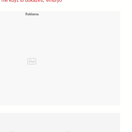
 mě když to dokážeš
,
embryo