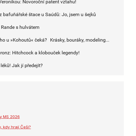
Veronikou: Novoroční patent vztahu!
 z bafuňářské štace u Saúdů: Jo, jsem u šejků
 Rande s hulvátem
ho u »Kohoutů« čeká? Krásky, bouráky, modeling...
bronz: Hitchcock a klobouček legendy!
éků! Jak jí předejít?
dky MS 2026
, kdy hrají Češi?