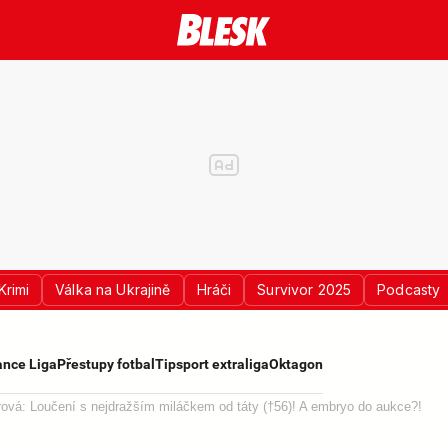
Krimi
Válka na Ukrajině
Hráči
Survivor 2025
Podcasty
nce Liga
Přestupy fotbal
Tipsport extraliga
Oktagon
ová: Loučení s nejdražším miláčkem od táty (†56)! A embryo do aukce?!