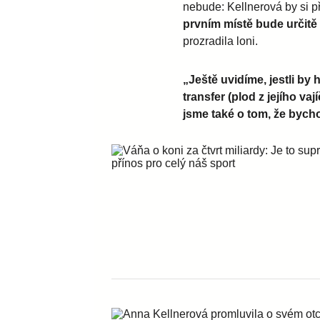
nebude: Kellnerová by si p
prvním místě bude určitě
prozradila loni.
„Ještě uvidíme, jestli by 
transfer (plod z jejího vaj
jsme také o tom, že bych