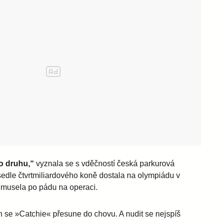
o druhu,“
vyznala se s vděčností česká parkurová
 sedle čtvrtmiliardového koně dostala na olympiádu v
y musela po pádu na operaci.
ch se »Catchie« přesune do chovu. A nudit se nejspíš