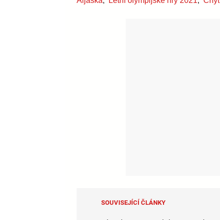
Aljaška
,
Letní olympijské hry 2021
,
Chyť
SOUVISEJÍCÍ ČLÁNKY