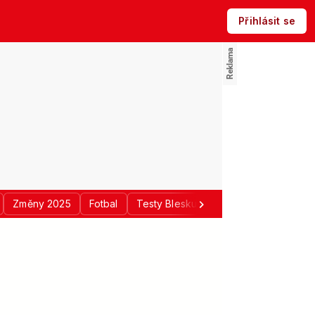
Přihlásit se
Změny 2025
Fotbal
Testy Blesku
Politika
Regiony