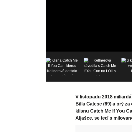
V listopadu 2018 miliardář
Billa Gatese (69) a prý za
klisnu Catch Me If You Can
Aljašce, se teď s milovan