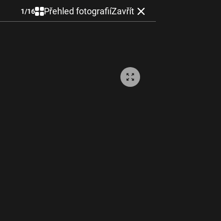
Přehled fotografií
Zavřít
1
/
16