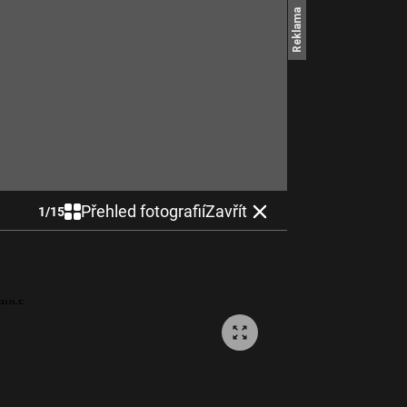
Přehled fotografií
Zavřít
1
/
15