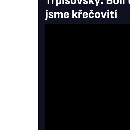
Trpišovský: Bolí 
jsme křečovití