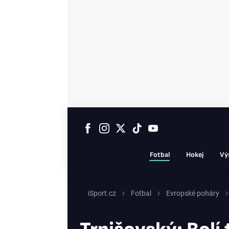
Fotbal
Hokej
Vý
iSport.cz
Fotbal
Evropské poháry