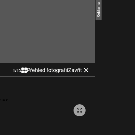
Přehled fotografií
Zavřít
1
/
15