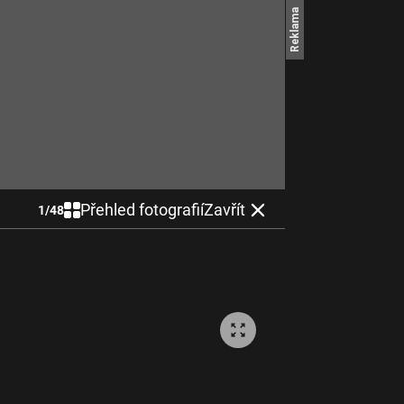
Přehled fotografií
Zavřít
1
/
48