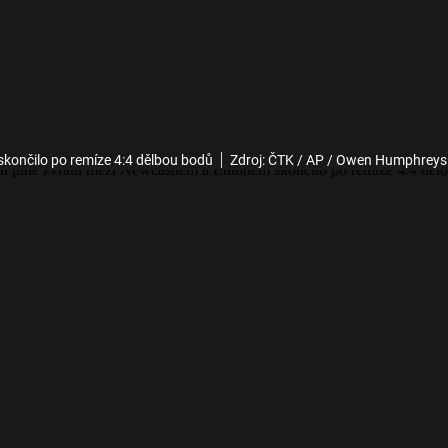
končilo po remíze 4:4 dělbou bodů
Zdroj: ČTK / AP / Owen Humphreys