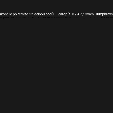
končilo po remíze 4:4 dělbou bodů
Zdroj: ČTK / AP / Owen Humphreys