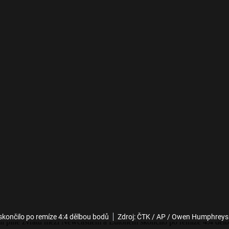
končilo po remíze 4:4 dělbou bodů
Zdroj: ČTK / AP / Owen Humphreys