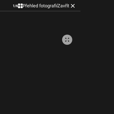
Přehled fotografií
Zavřít
1
/
6