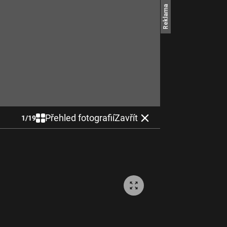
Přehled fotografií
Zavřít
1
/
19