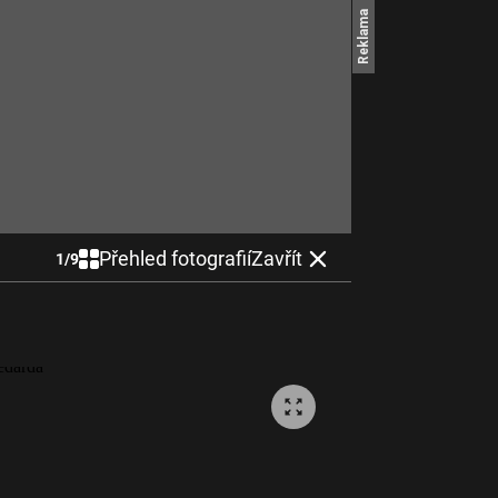
Přehled fotografií
Zavřít
1
/
9