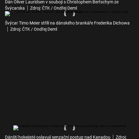
Dán Oliver Lauridsen v souboji s Christophem Bertschym ze
Švýcarska
Zdroj: ČTK / Ondřej Deml
Švýcar Timo Meier střílí na dánského brankáře Frederika Dichowa
Zdroj: ČTK / Ondřej Deml
Dánští hokejisté oslavují senzační postup nad Kanadou
Zdroj: