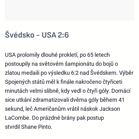
Švédsko - USA 2:6
USA prolomily dlouhé prokletí, po 65 letech
postoupily na světovém šampionátu do bojů o
zlatou medaili po výsledku 6:2 nad Švédskem. Výběr
Spojených států měl k finále nakročeno čtyřiceti
minutách velmi slibně, kdy vedl o čtyři góly. Domácí
sice utkání zdramatizovali dvěma góly během 41
sekund, leč Američanům vrátil náskok Jackson
LaCombe. Do prázdné brány pak postup
stvrdil Shane Pinto.