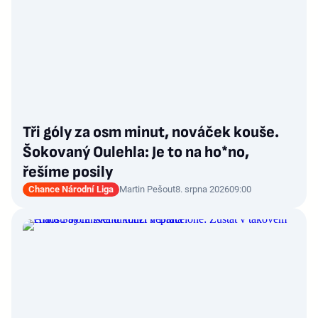
Tři góly za osm minut, nováček kouše.
Šokovaný Oulehla: Je to na ho*no,
řešíme posily
Chance Národní Liga
Martin Pešout
8. srpna 2026
09:00