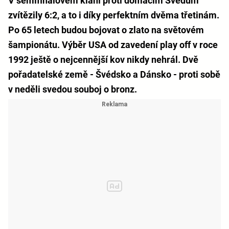
V semifinálovém klání proti domácím Švédům
zvítězily 6:2, a to i díky perfektním dvěma třetinám.
Po 65 letech budou bojovat o zlato na světovém
šampionátu. Výběr USA od zavedení play off v roce
1992 ještě o nejcennější kov nikdy nehrál. Dvě
pořadatelské země - Švédsko a Dánsko - proti sobě
v neděli svedou souboj o bronz.