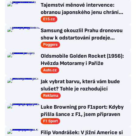
politiky?
Tajemství měnové intervence:
obranou japonského jenu chrání
Amerika hlavně sama sebe
E15.cz
Samsung okouzlil Prahu dronovou
show k odstartování prodeje
nových produktů
Poggers
Oldsmobile Golden Rocket (1956):
Hvězda Motoramy i Paříže
Auto.cz
Jak vybrat barvu, která vám bude
slušet? Tohle je rozhodující
Reklama
Luke Browning pro F1sport: Kdyby
přišla šance z F1, jsem připraven
F1 Sport
Filip Vondrášek: V Jižní Americe si