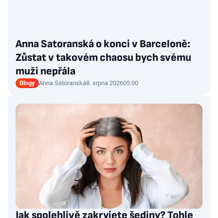
Anna Satoranská o konci v Barceloně:
Zůstat v takovém chaosu bych svému
muži nepřála
Blogy
Anna Satoranská
8. srpna 2026
05:00
Jak spolehlivě zakryjete šediny? Tohle