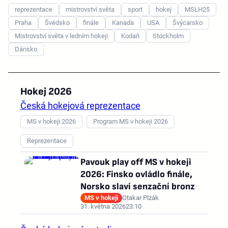
reprezentace
mistrovství světa
sport
hokej
MSLH25
Praha
Švédsko
finále
Kanada
USA
Švýcarsko
Mistrovství světa v ledním hokeji
Kodaň
Stockholm
Dánsko
Hokej 2026
Česká hokejová reprezentace
MS v hokeji 2026
Program MS v hokeji 2026
Reprezentace
Pavouk play off MS v hokeji
2026: Finsko ovládlo finále,
Norsko slaví senzační bronz
MS v hokeji
Otakar Plzák
31. května 2026
23:10