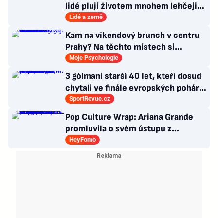
lidé plují životem mnohem lehčeji,
věci tolik neřeší
Lidé a země
Kam na víkendový brunch v centru
Prahy? Na těchto místech si
dlouhou snídani užívají i místní
Moje Psychologie
3 gólmani starší 40 let, kteří dosud
chytali ve finále evropských pohárů.
Všichni odešli ze hřiště jako
SportRevue.cz
poražení
Pop Culture Wrap: Ariana Grande
promluvila o svém ústupu z
veřejného života a Sophia z
HeyFomo
KATSEYE si dává pauzu od skupiny