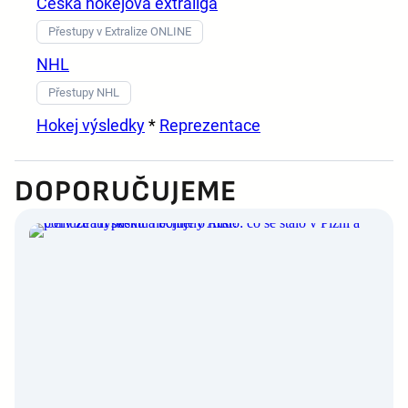
Česká hokejová extraliga
Přestupy v Extralize ONLINE
NHL
Přestupy NHL
Hokej výsledky
*
Reprezentace
DOPORUČUJEME