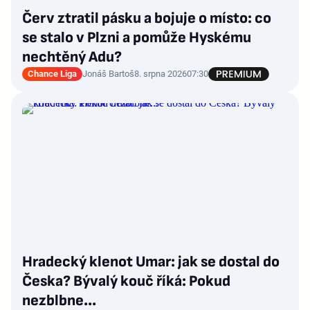
Červ ztratil pásku a bojuje o místo: co
se stalo v Plzni a pomůže Hyskému
nechtěný Adu?
Chance Liga
Jonáš Bartoš
8. srpna 2026
07:30
Hradecký klenot Umar: jak se dostal do
Česka? Bývalý kouč říká: Pokud
nezblbne...