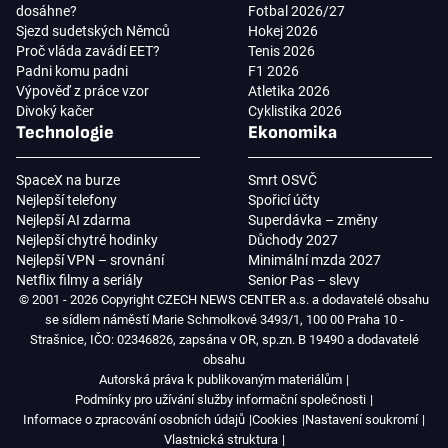
dosáhne?
Fotbal 2026/27
Sjezd sudetských Němců
Hokej 2026
Proč vláda zavádí EET?
Tenis 2026
Padni komu padni
F1 2026
Výpověď z práce vzor
Atletika 2026
Divoký kačer
Cyklistika 2026
Technologie
Ekonomika
SpaceX na burze
Smrt OSVČ
Nejlepší telefony
Spořicí účty
Nejlepší AI zdarma
Superdávka – změny
Nejlepší chytré hodinky
Důchody 2027
Nejlepší VPN – srovnání
Minimální mzda 2027
Netflix filmy a seriály
Senior Pas – slevy
© 2001 - 2026 Copyright CZECH NEWS CENTER a.s. a dodavatelé obsahu
se sídlem náměstí Marie Schmolkové 3493/1, 100 00 Praha 10 -
Strašnice, IČO: 02346826, zapsána v OR, sp.zn. B 19490 a dodavatelé
obsahu
Autorská práva k publikovaným materiálům
Podmínky pro užívání služby informační společnosti
Informace o zpracování osobních údajů
Cookies
Nastavení soukromí
Vlastnická struktura