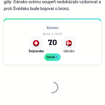
góly. Dánsko svému soupeři nedokázalo vzdorovat a
proti Švédsku bude bojovat o bronz.
Konec
So 24. 5.
18:20
7
0
Švýcarsko
Dánsko
Detail