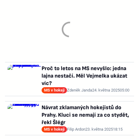
Proč to letos na MS nevyšlo: jedna
lajna nestačí. Měl Vejmelka ukázat
víc?
MS v hokeji
Zdeněk Janda
24. května 2025
05:00
Návrat zklamaných hokejistů do
Prahy. Kluci se nemají za co stydět,
řekl Šlégr
MS v hokeji
Filip Ardon
23. května 2025
18:15