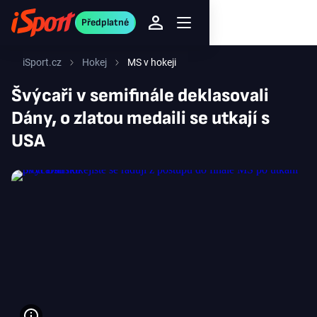
Předplatné
iSport.cz
Hokej
MS v hokeji
Švýcaři v semifinále deklasovali
Dány, o zlatou medaili se utkají s
USA