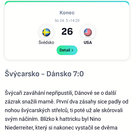
Konec
So 24. 5.
14:20
2
6
Švédsko
USA
Detail
Švýcarsko - Dánsko 7:0
Švýcaři zaváhání nepřipustili, Dánové se o další
zázrak snažili marně. První dva zásahy sice padly od
nohou švýcarských střelců, ti poté už ale skórovali
svým náčiním. Blízko k hattricku byl Nino
Niederreiter, který si nakonec vystačil se dvěma