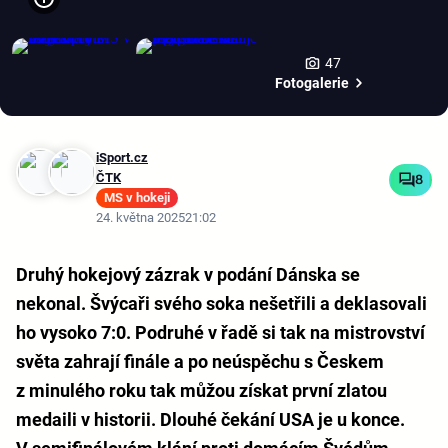
47
Fotogalerie
iSport.cz
ČTK
8
MS v hokeji
24. května 2025
21:02
Druhý hokejový zázrak v podání Dánska se
nekonal. Švýcaři svého soka nešetřili a deklasovali
ho vysoko 7:0. Podruhé v řadě si tak na mistrovství
světa zahrají finále a po neúspěchu s Českem
z minulého roku tak můžou získat první zlatou
medaili v historii. Dlouhé čekání USA je u konce.