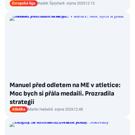
Evropská liga
Radek Špryňar
8. srpna 2026
12:13
Manuel před odletem na ME v atletice:
Moc bych si přála medaili. Prozradila
strategii
Atletika
Martin Hašek
8. srpna 2026
12:48