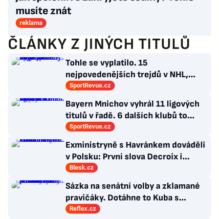
musíte znát
reklama
ČLÁNKY Z JINÝCH TITULŮ
Tohle se vyplatilo. 15
nejpovedenějších trejdů v NHL,
které byly upečeny na poslední
SportRevue.cz
chvíli
Bayern Mnichov vyhrál 11 ligových
titulů v řadě. 6 dalších klubů to
zvládlo také, některé i víckrát
SportRevue.cz
Exministryně s Havránkem dováděli
v Polsku: První slova Decroix i
Havránkové!
Blesk.cz
Sázka na senátní volby a zklamané
pravičáky. Dotáhne to Kuba s
hnutím Naše Česko do celostátní
Reflex.cz