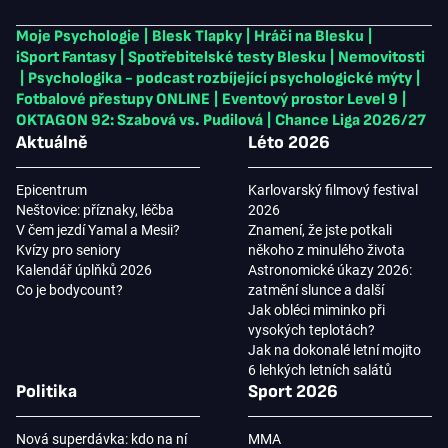
Moje Psychologie
|
Blesk Tlapky
|
Hráči na Blesku
|
iSport Fantasy
|
Spotřebitelské testy Blesku
|
Nemovitosti
|
Psychologika - podcast rozbíjející psychologické mýty
|
Fotbalové přestupy ONLINE
|
Eventový prostor Level 9
|
OKTAGON 92: Szabová vs. Pudilová
|
Chance Liga 2026/27
Aktuálně
Léto 2026
Epicentrum
Karlovarský filmový festival
Neštovice: příznaky, léčba
2026
V čem jezdí Yamal a Mesii?
Znamení, že jste potkali
Kvízy pro seniory
někoho z minulého života
Kalendář úplňků 2026
Astronomické úkazy 2026:
Co je bodycount?
zatmění slunce a další
Jak obléci miminko při
vysokých teplotách?
Jak na dokonalé letní mojito
6 lehkých letních salátů
Politika
Sport 2026
Nová superdávka: kdo na ní
MMA