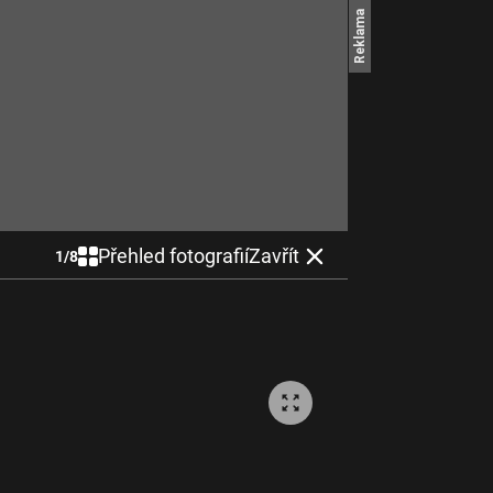
Přehled fotografií
Zavřít
1
/
8