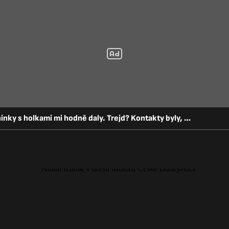
Kubík podpořil ženský hokej: Tréninky s holkami mi hodně daly. Trejd? Kontakty byly, ale...