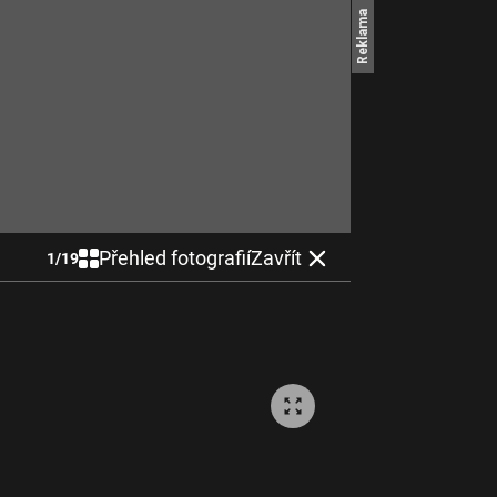
Přehled fotografií
Zavřít
1
/
19