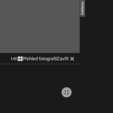
Přehled fotografií
Zavřít
1
/
21