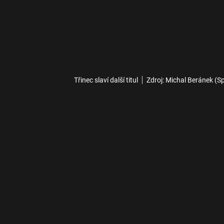
Třinec slaví další titul
Zdroj: Michal Beránek (S