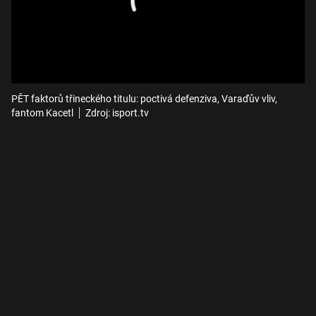
PĚT faktorů třineckého titulu: poctivá defenziva, Varaďův vliv,
fantom Kacetl
Zdroj: isport.tv