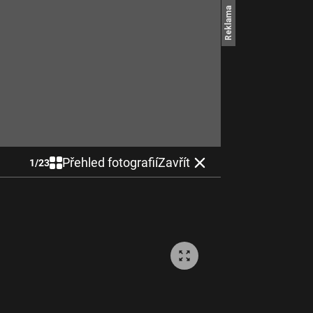
Přehled fotografií
Zavřít
1
/
23