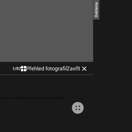
Přehled fotografií
Zavřít
1
/
57