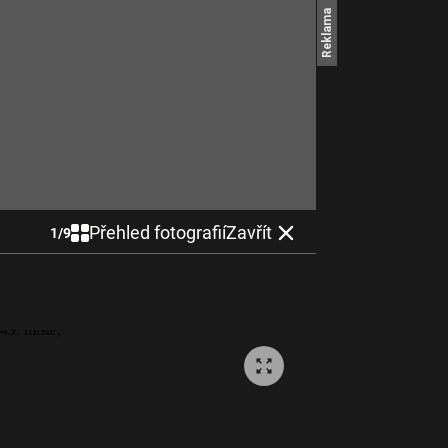
Přehled fotografií
Zavřít
1
/
9