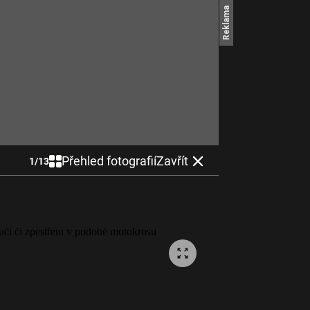
Přehled fotografií
Zavřít
1
/
13