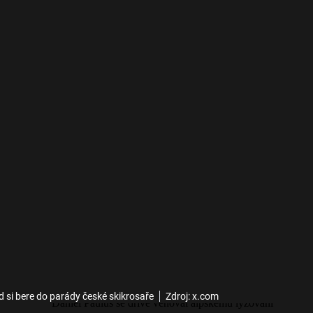
si bere do parády české skikrosaře
Zdroj: x.com