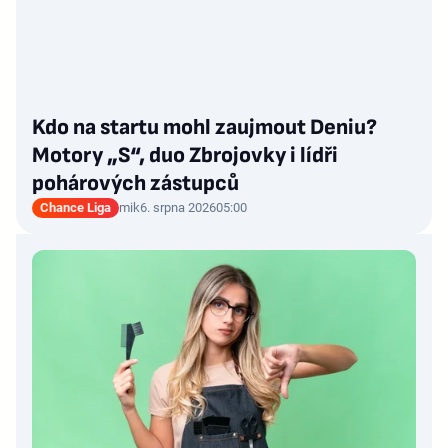
Kdo na startu mohl zaujmout Deniu?
Motory „S“, duo Zbrojovky i lídři
pohárových zástupců
Chance Liga
mik
6. srpna 2026
05:00