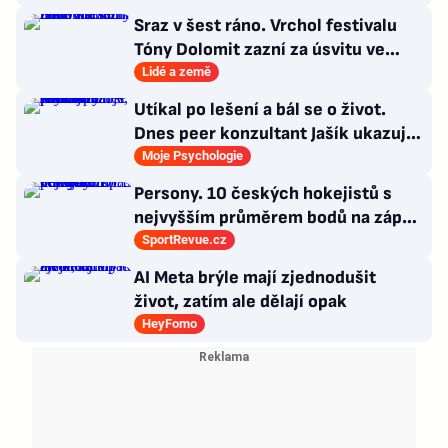
připravit o titul
Sraz v šest ráno. Vrchol festivalu
Tóny Dolomit zazní za úsvitu ve
3000 metrech
Lidé a země
Utíkal po lešení a bál se o život.
Dnes peer konzultant Jašík ukazuje,
že cesta z psychózy existuje
Moje Psychologie
Persony. 10 českých hokejistů s
nejvyšším průměrem bodů na zápas
v historii německé DEL
SportRevue.cz
AI Meta brýle mají zjednodušit
život, zatím ale dělají opak
HeyFomo