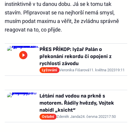
instinktivně v tu danou dobu. Já se k tomu tak
stavím. Připravovat se na nejhorší nemá smysl,
musím podat maximu a věřit, že zvládnu správně
reagovat na to, co přijde.
PŘES PŘÍKOP: lyžař Palán o
překonání rekordu či opojení z
rychlosti závodu
Lyžování
Veronika Fišarová
11. května 2023
19:11
Létání nad vodou na prkně s
motorem. Řádily hvězdy, Vojtek
nabídl „ksicht“
Ostatní
Zdeněk Janda
24. června 2022
17:50