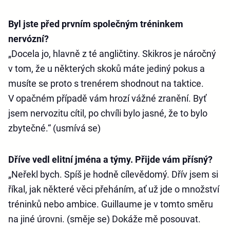
Byl jste před prvním společným tréninkem
nervózní?
„Docela jo, hlavně z té angličtiny. Skikros je náročný
v tom, že u některých skoků máte jediný pokus a
musíte se proto s trenérem shodnout na taktice.
V opačném případě vám hrozí vážné zranění. Byť
jsem nervozitu cítil, po chvíli bylo jasné, že to bylo
zbytečné.“ (usmívá se)
Dříve vedl elitní jména a týmy. Přijde vám přísný?
„Neřekl bych. Spíš je hodně cílevědomý. Dřív jsem si
říkal, jak některé věci přeháním, ať už jde o množství
tréninků nebo ambice. Guillaume je v tomto směru
na jiné úrovni. (směje se) Dokáže mě posouvat.