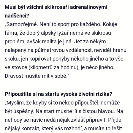
Musí být všichni skikrosaři adrenalinovými
nadšenci?
„Samozřejmě. Není to sport pro každého. Koluje
fáma, že dobrý alpský lyžař nemá ve skikrosu
problém, avšak realita je jiná. Jet za někým
nalepený na půlmetrovou vzdálenost, nevidět hranu
skoku, jen kopírovat pohyby někoho jiného a to vše
ve stovce (kilometrů za hodinu), je něco jiného…
Dravost musíte mít v sobě.“
Připouštíte si na startu vysoká životní rizika?
„Myslím, že kdyby si to někdo připouštěl, nemůže
být úspěšný. Na start musíte jít s čistou hlavou. Na
nehody se navíc nedá nějak zvlášť připravit. Přijde
nějaký kontakt, který vás rozhodí, a musíte to řešit