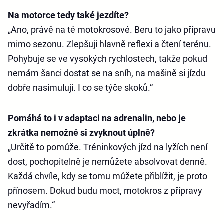
Na motorce tedy také jezdíte?
„Ano, právě na té motokrosové. Beru to jako přípravu
mimo sezonu. Zlepšuji hlavně reflexi a čtení terénu.
Pohybuje se ve vysokých rychlostech, takže pokud
nemám šanci dostat se na sníh, na mašině si jízdu
dobře nasimuluji. I co se týče skoků.“
Pomáhá to i v adaptaci na adrenalin, nebo je
zkrátka nemožné si zvyknout úplně?
„Určitě to pomůže. Tréninkových jízd na lyžích není
dost, pochopitelně je nemůžete absolvovat denně.
Každá chvíle, kdy se tomu můžete přiblížit, je proto
přínosem. Dokud budu moct, motokros z přípravy
nevyřadím.“