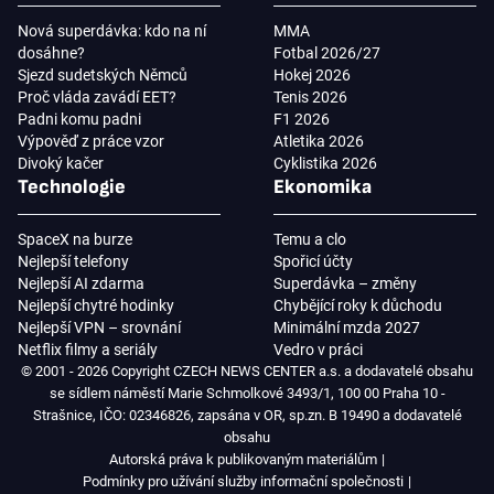
Nová superdávka: kdo na ní
MMA
dosáhne?
Fotbal 2026/27
Sjezd sudetských Němců
Hokej 2026
Proč vláda zavádí EET?
Tenis 2026
Padni komu padni
F1 2026
Výpověď z práce vzor
Atletika 2026
Divoký kačer
Cyklistika 2026
Technologie
Ekonomika
SpaceX na burze
Temu a clo
Nejlepší telefony
Spořicí účty
Nejlepší AI zdarma
Superdávka – změny
Nejlepší chytré hodinky
Chybějící roky k důchodu
Nejlepší VPN – srovnání
Minimální mzda 2027
Netflix filmy a seriály
Vedro v práci
© 2001 - 2026 Copyright CZECH NEWS CENTER a.s. a dodavatelé obsahu
se sídlem náměstí Marie Schmolkové 3493/1, 100 00 Praha 10 -
Strašnice, IČO: 02346826, zapsána v OR, sp.zn. B 19490 a dodavatelé
obsahu
Autorská práva k publikovaným materiálům
Podmínky pro užívání služby informační společnosti