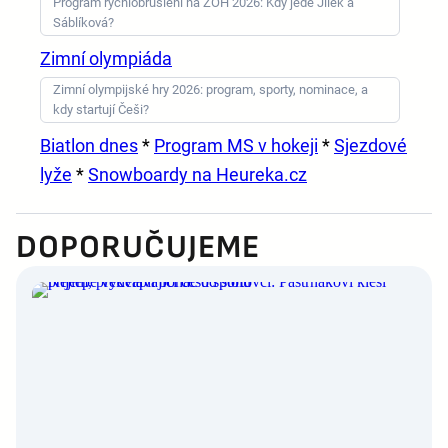
Program rychlobruslení na ZOH 2026: Kdy jede Jílek a
Sáblíková?
Zimní olympiáda
Zimní olympijské hry 2026: program, sporty, nominace, a
kdy startují Češi?
Biatlon dnes
*
Program MS v hokeji
*
Sjezdové
lyže
*
Snowboardy na Heureka.cz
DOPORUČUJEME