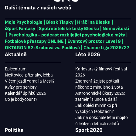
Další témata z našich webů
Moje Psychologie
|
Blesk Tlapky
|
Hráči na Blesku
|
iSport Fantasy
|
Spotřebitelské testy Blesku
|
Nemovitosti
|
Psychologika - podcast rozbíjející psychologické mýty
|
Fotbalové přestupy ONLINE
|
Eventový prostor Level 9
|
OKTAGON 92: Szabová vs. Pudilová
|
Chance Liga 2026/27
Aktuálně
Léto 2026
Epicentrum
Karlovarský filmový festival
Neštovice: příznaky, léčba
2026
V čem jezdí Yamal a Mesii?
Znamení, že jste potkali
Kvízy pro seniory
někoho z minulého života
Kalendář úplňků 2026
Astronomické úkazy 2026:
Co je bodycount?
zatmění slunce a další
Jak obléci miminko při
vysokých teplotách?
Jak na dokonalé letní mojito
6 lehkých letních salátů
Politika
Sport 2026