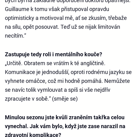
bych byl na základně doporučení doktorů opatrnější.
Guillaume k tomu však přistupoval opravdu
optimisticky a motivoval mě, ať se zkusím, třebaže
na sílu, opět posouvat. Teď už se nijak limitován
necítím.“
Zastupuje tedy roli i mentálního kouče?
„Určitě. Obratem se vrátím k té angličtině.
Komunikace je jednodušší, oproti rodnému jazyku se
vyhnete omáčce, což mi hodně pomáhá. Nemůžete
se navíc tolik vymlouvat a spíš si vše nejdřív
zpracujete v sobě.“ (směje se)
Minulou sezonu jste kvůli zraněním takřka celou
vynechal. Jak vám bylo, když jste zase narazil na
zdravotní komplikace?