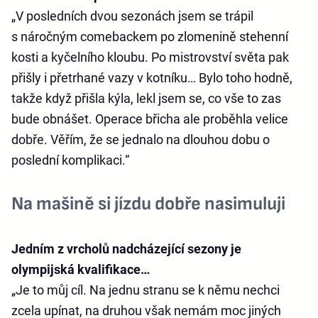
„V posledních dvou sezonách jsem se trápil
s náročným comebackem po zlomenině stehenní
kosti a kyčelního kloubu. Po mistrovství světa pak
přišly i přetrhané vazy v kotníku… Bylo toho hodně,
takže když přišla kýla, lekl jsem se, co vše to zas
bude obnášet. Operace břicha ale proběhla velice
dobře. Věřím, že se jednalo na dlouhou dobu o
poslední komplikaci.“
Na mašině si jízdu dobře nasimuluji
Jedním z vrcholů nadcházející sezony je
olympijská kvalifikace…
„Je to můj cíl. Na jednu stranu se k němu nechci
zcela upínat, na druhou však nemám moc jiných