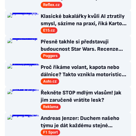
Přestaňte útočit, jste jen správci
Reflex.cz
Klasické bakalářky kvůli AI ztratily
smysl, sázíme na praxi, říká Kartous
z vysoké školy VŠEM
E15.cz
Přesně takhle si představuji
budoucnost Star Wars. Recenze
Star Wars: The Ninth Jedi
Poggers
Proč říkáme volant, kapota nebo
dálnice? Takto vznikla motoristická
slova, která zná každý
Auto.cz
Řekněte STOP mdlým vlasům! Jak
jim zaručeně vrátíte lesk?
Reklama
Andreas Jenzer: Duchem našeho
týmu je dát každému stejné
podmínky, i kdyby nás to mělo
F1 Sport