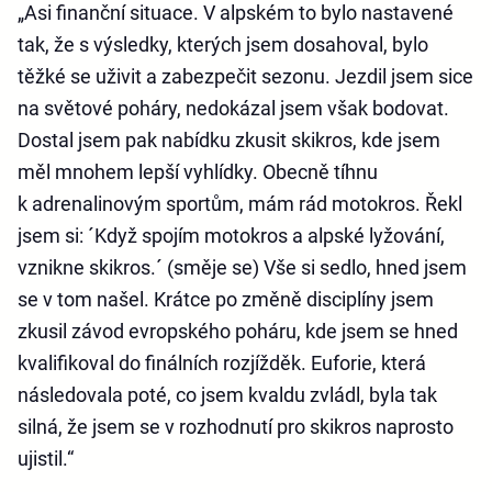
„Asi finanční situace. V alpském to bylo nastavené
tak, že s výsledky, kterých jsem dosahoval, bylo
těžké se uživit a zabezpečit sezonu. Jezdil jsem sice
na světové poháry, nedokázal jsem však bodovat.
Dostal jsem pak nabídku zkusit skikros, kde jsem
měl mnohem lepší vyhlídky. Obecně tíhnu
k adrenalinovým sportům, mám rád motokros. Řekl
jsem si: ´Když spojím motokros a alpské lyžování,
vznikne skikros.´ (směje se) Vše si sedlo, hned jsem
se v tom našel. Krátce po změně disciplíny jsem
zkusil závod evropského poháru, kde jsem se hned
kvalifikoval do finálních rozjížděk. Euforie, která
následovala poté, co jsem kvaldu zvládl, byla tak
silná, že jsem se v rozhodnutí pro skikros naprosto
ujistil.“