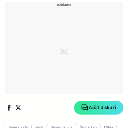
Začít diskuzi
zimní sporty
sport
daniel paulus
Švýcarsko
Milán