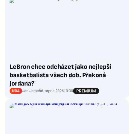
LeBron chce odcházet jako nejlepší
basketbalista všech dob. Překoná
Jordana?
NBA
Jan Jaroch
6. srpna 2026
10:30