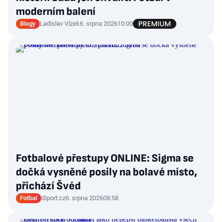
moderním balení
Blogy
Ladislav Vízek
6. srpna 2026
10:00
Fotbalové přestupy ONLINE: Sigma se
dočká vysněné posily na bolavé místo,
přichází Švéd
Fotbal
iSport.cz
6. srpna 2026
08:58