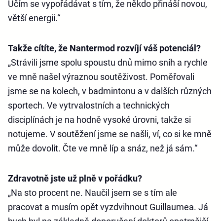
Učím se vypořádávat s tím, že někdo přináší novou,
větší energii.“
Takže cítíte, že Nantermod rozvíjí váš potenciál?
„Strávili jsme spolu spoustu dnů mimo sníh a rychle
ve mně našel výraznou soutěživost. Poměřovali
jsme se na kolech, v badmintonu a v dalších různých
sportech. Ve vytrvalostních a technických
disciplínách je na hodně vysoké úrovni, takže si
notujeme. V soutěžení jsme se našli, ví, co si ke mně
může dovolit. Čte ve mně líp a snáz, než já sám.“
Zdravotně jste už plně v pořádku?
„Na sto procent ne. Naučil jsem se s tím ale
pracovat a musím opět vyzdvihnout Guillaumea. Já