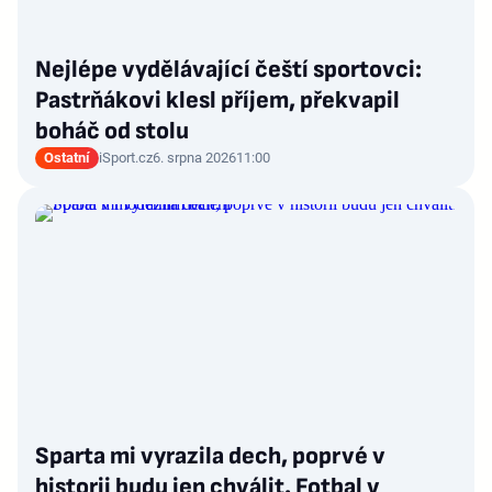
Nejlépe vydělávající čeští sportovci:
Pastrňákovi klesl příjem, překvapil
boháč od stolu
Ostatní
iSport.cz
6. srpna 2026
11:00
Sparta mi vyrazila dech, poprvé v
historii budu jen chválit. Fotbal v