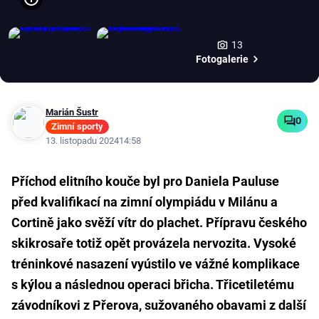
13
Fotogalerie
Marián Šustr
0
Zimní sporty
13. listopadu 2024
14:58
Příchod elitního kouče byl pro Daniela Pauluse
před kvalifikací na zimní olympiádu v Milánu a
Cortině jako svěží vítr do plachet. Přípravu českého
skikrosaře totiž opět provázela nervozita. Vysoké
tréninkové nasazení vyústilo ve vážné komplikace
s kýlou a následnou operaci břicha. Třicetiletému
závodníkovi z Přerova, sužovaného obavami z další