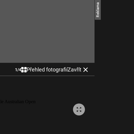
Přehled fotografií
Zavřít
1
/
4