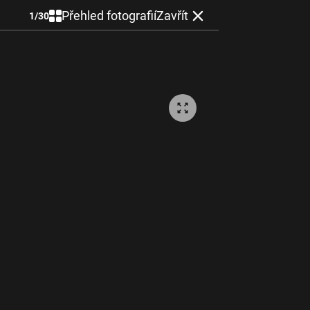
Přehled fotografií
Zavřít
1
/
30