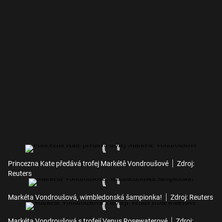
Princezna Kate předává trofej Markétě Vondroušové
Zdroj:
Reuters
Markéta Vondroušová, wimbledonská šampionka!
Zdroj: Reuters
Markéta Vondroušová s trofejí Venus Rosewaterové
Zdroj: