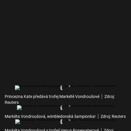
Princezna Kate předává trofej Markétě Vondroušové
Zdroj:
Reuters
Markéta Vondroušová, wimbledonská šampionka!
Zdroj: Reuters
Markéta Vondroušová s trofejí Venus Rosewaterové
Zdroj: